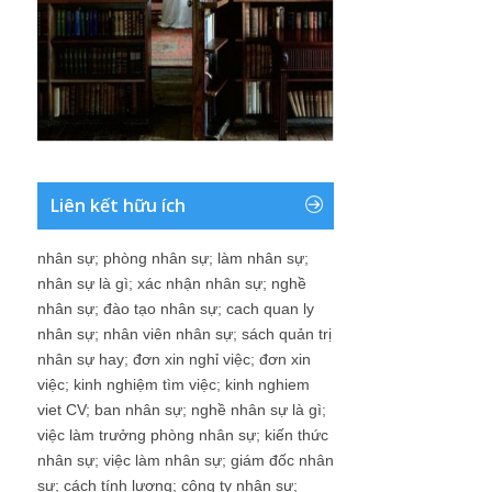
Liên kết hữu ích
nhân sự
;
phòng nhân sự
;
làm nhân sự
;
nhân sự là gì
;
xác nhận nhân sự
;
nghề
nhân sự
;
đào tạo nhân sự
;
cach quan ly
nhân sự
;
nhân viên nhân sự
;
sách quản trị
nhân sự hay
;
đơn xin nghỉ việc
;
đơn xin
việc
;
kinh nghiệm tìm việc
;
kinh nghiem
viet CV
;
ban nhân sự
;
nghề nhân sự là gì
;
việc làm trưởng phòng nhân sự
;
kiến thức
nhân sự
;
việc làm nhân sự
;
giám đốc nhân
sự
;
cách tính lương
;
công ty nhân sự
;