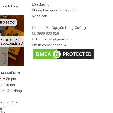
Lên đường
ản sách Blog
Không bao giờ nhỏ bé được
Nghe con.
Liên hệ: Mr. Nguyễn Hùng Cường
M: 0988 833 616
E: kinhcan24@gmail.com
Fb: fb.com/kinhcan24
TẠO MIỄN PHÍ
o miễn phí
hansu.net
hực tập, Nâng
 câu hỏi: "Làm
g ?"