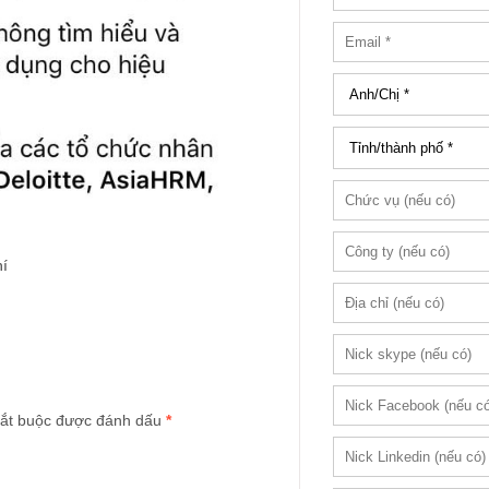
hí
ắt buộc được đánh dấu
*