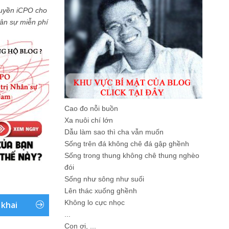
uyền iCPO cho
Nhân sự miễn phí
Cao đo nỗi buồn
Xa nuôi chí lớn
Dẫu làm sao thì cha vẫn muốn
Sống trên đá không chê đá gập ghềnh
Sống trong thung không chê thung nghèo
đói
Sống như sông như suối
Lên thác xuống ghềnh
Không lo cực nhọc
 khai
...
Con ơi, ...