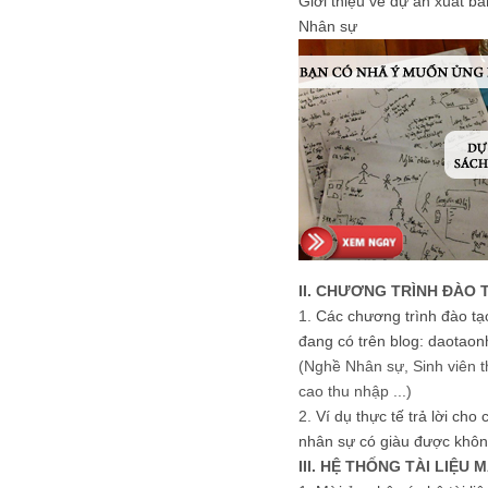
Giới thiệu về dự án xuất b
Nhân sự
II. CHƯƠNG TRÌNH ĐÀO 
1.
Các chương trình đào tạ
đang có trên blog: daotaon
(Nghề Nhân sự, Sinh viên t
cao thu nhập ...)
2.
Ví dụ thực tế trả lời cho
nhân sự có giàu được khôn
III. HỆ THỐNG TÀI LIỆU 