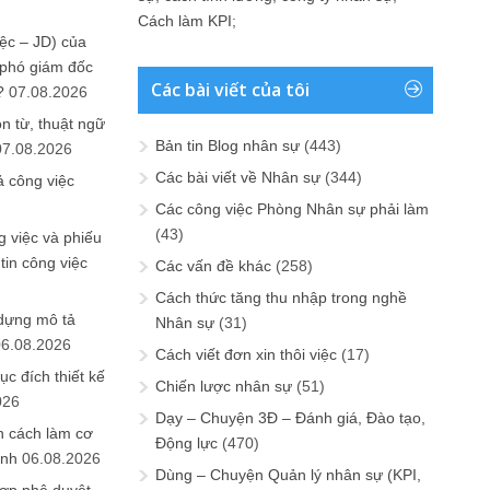
Cách làm KPI
;
ệc – JD) của
 phó giám đốc
Các bài viết của tôi
?
07.08.2026
n từ, thuật ngữ
Bản tin Blog nhân sự
(443)
07.08.2026
Các bài viết về Nhân sự
(344)
ả công việc
Các công việc Phòng Nhân sự phải làm
(43)
 việc và phiếu
tin công việc
Các vấn đề khác
(258)
Cách thức tăng thu nhập trong nghề
 dựng mô tả
Nhân sự
(31)
06.08.2026
Cách viết đơn xin thôi việc
(17)
ục đích thiết kế
Chiến lược nhân sự
(51)
026
Dạy – Chuyện 3Đ – Đánh giá, Đào tạo,
n cách làm cơ
Động lực
(470)
anh
06.08.2026
Dùng – Chuyện Quản lý nhân sự (KPI,