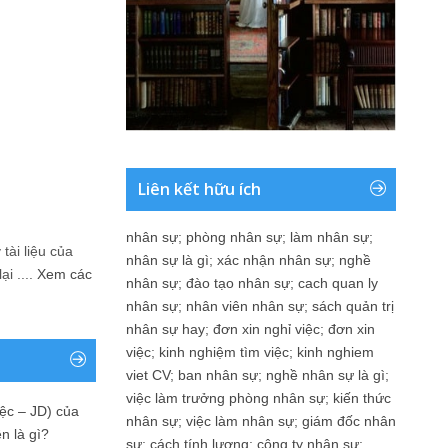
Liên kết hữu ích
nhân sự
;
phòng nhân sự
;
làm nhân sự
;
tài liệu của
nhân sự là gì
;
xác nhận nhân sự
;
nghề
i ....
Xem các
nhân sự
;
đào tạo nhân sự
;
cach quan ly
nhân sự
;
nhân viên nhân sự
;
sách quản trị
nhân sự hay
;
đơn xin nghỉ việc
;
đơn xin
việc
;
kinh nghiệm tìm việc
;
kinh nghiem
viet CV
;
ban nhân sự
;
nghề nhân sự là gì
;
việc làm trưởng phòng nhân sự
;
kiến thức
ệc – JD) của
nhân sự
;
việc làm nhân sự
;
giám đốc nhân
n là gì?
sự
;
cách tính lương
;
công ty nhân sự
;