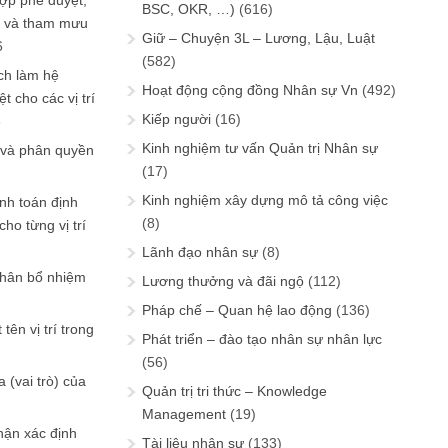
ợp phê duyệt,
BSC, OKR, …)
(616)
in và tham mưu
Giữ – Chuyện 3L – Lương, Lậu, Luật
6
(582)
ch làm hệ
Hoạt động cộng đồng Nhân sự Vn
(492)
t cho các vị trí
Kiếp người
(16)
6
Kinh nghiệm tư vấn Quản trị Nhân sự
 và phân quyền
(17)
Kinh nghiệm xây dựng mô tả công việc
ính toán định
(8)
ho từng vị trí
Lãnh đạo nhân sự
(8)
phân bổ nhiệm
Lương thưởng và đãi ngộ
(112)
Pháp chế – Quan hệ lao động
(136)
tên vị trí trong
Phát triển – đào tạo nhân sự nhân lực
(56)
 (vai trò) của
Quản trị tri thức – Knowledge
Management
(19)
hận xác định
Tài liệu nhân sự
(133)