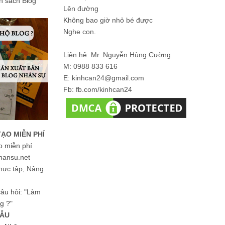
ản sách Blog
Lên đường
Không bao giờ nhỏ bé được
Nghe con.
Liên hệ: Mr. Nguyễn Hùng Cường
M: 0988 833 616
E: kinhcan24@gmail.com
Fb: fb.com/kinhcan24
TẠO MIỄN PHÍ
o miễn phí
hansu.net
hực tập, Nâng
 câu hỏi: "Làm
g ?"
MẪU