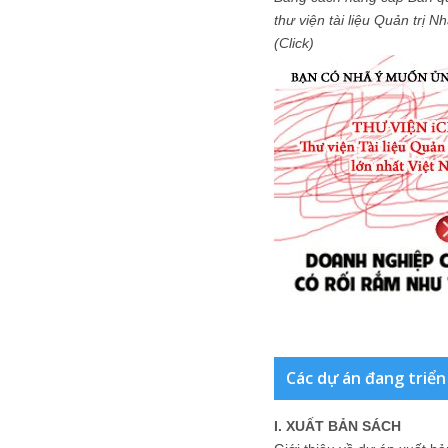
thư viện tài liệu Quản trị 
(Click)
Các dự án đang triển
I. XUẤT BẢN SÁCH