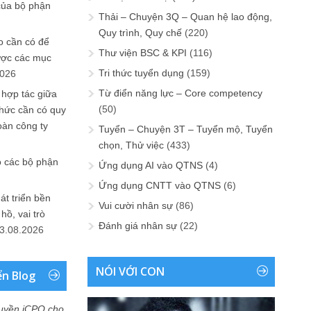
của bộ phận
Thải – Chuyện 3Q – Quan hệ lao động,
Quy trình, Quy chế
(220)
 cần có để
Thư viện BSC & KPI
(116)
ược các mục
Tri thức tuyển dụng
(159)
2026
Từ điển năng lực – Core competency
 hợp tác giữa
(50)
chức cần có quy
oàn công ty
Tuyển – Chuyện 3T – Tuyển mộ, Tuyển
chọn, Thử việc
(433)
o các bộ phận
Ứng dụng AI vào QTNS
(4)
Ứng dụng CNTT vào QTNS
(6)
át triển bền
Vui cười nhân sự
(86)
ồ, vai trò
Đánh giá nhân sự
(22)
3.08.2026
NÓI VỚI CON
ển Blog
uyền iCPO cho