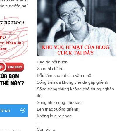
Nhân sự miễn phí
Cao đo nỗi buồn
Xa nuôi chí lớn
Dẫu làm sao thì cha vẫn muốn
Sống trên đá không chê đá gập ghềnh
Sống trong thung không chê thung nghèo
đói
Sống như sông như suối
Lên thác xuống ghềnh
 khai
Không lo cực nhọc
...
Con ơi, ...