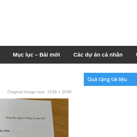
Mục lục – Bài mới
Các dự án cá nhân
Quà tặng tài liệu
Original Image size:
1536 × 2048