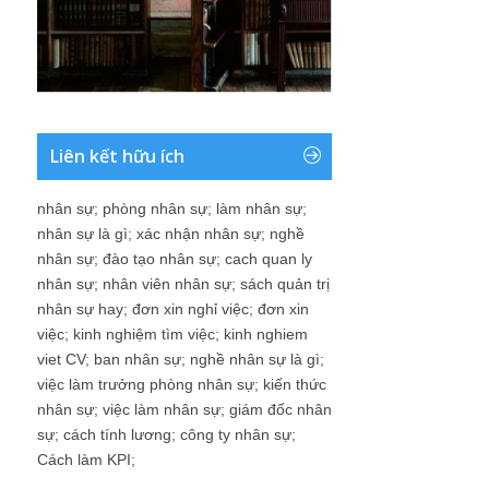
Liên kết hữu ích
nhân sự
;
phòng nhân sự
;
làm nhân sự
;
nhân sự là gì
;
xác nhận nhân sự
;
nghề
nhân sự
;
đào tạo nhân sự
;
cach quan ly
nhân sự
;
nhân viên nhân sự
;
sách quản trị
nhân sự hay
;
đơn xin nghỉ việc
;
đơn xin
việc
;
kinh nghiệm tìm việc
;
kinh nghiem
viet CV
;
ban nhân sự
;
nghề nhân sự là gì
;
việc làm trưởng phòng nhân sự
;
kiến thức
nhân sự
;
việc làm nhân sự
;
giám đốc nhân
sự
;
cách tính lương
;
công ty nhân sự
;
Cách làm KPI
;