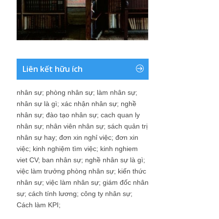
Liên kết hữu ích
nhân sự
;
phòng nhân sự
;
làm nhân sự
;
nhân sự là gì
;
xác nhận nhân sự
;
nghề
nhân sự
;
đào tạo nhân sự
;
cach quan ly
nhân sự
;
nhân viên nhân sự
;
sách quản trị
nhân sự hay
;
đơn xin nghỉ việc
;
đơn xin
việc
;
kinh nghiệm tìm việc
;
kinh nghiem
viet CV
;
ban nhân sự
;
nghề nhân sự là gì
;
việc làm trưởng phòng nhân sự
;
kiến thức
nhân sự
;
việc làm nhân sự
;
giám đốc nhân
sự
;
cách tính lương
;
công ty nhân sự
;
Cách làm KPI
;