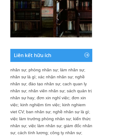
Liên kết hữu ích
nhân sự
;
phòng nhân sự
;
làm nhân sự
;
nhân sự là gì
;
xác nhận nhân sự
;
nghề
nhân sự
;
đào tạo nhân sự
;
cach quan ly
nhân sự
;
nhân viên nhân sự
;
sách quản trị
nhân sự hay
;
đơn xin nghỉ việc
;
đơn xin
việc
;
kinh nghiệm tìm việc
;
kinh nghiem
viet CV
;
ban nhân sự
;
nghề nhân sự là gì
;
việc làm trưởng phòng nhân sự
;
kiến thức
nhân sự
;
việc làm nhân sự
;
giám đốc nhân
sự
;
cách tính lương
;
công ty nhân sự
;