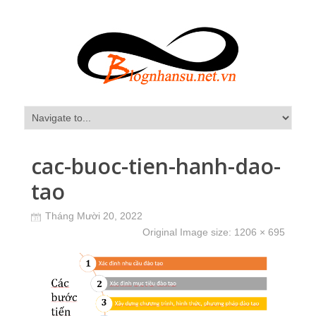
cac-buoc-tien-hanh-dao-
tao
Tháng Mười 20, 2022
Original Image size:
1206 × 695