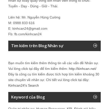
nhân sự xoay quay vòng đời nhân viên trong tổ chức:
Tuyển - Dạy - Dùng - Giữ - Thải.
Liên hệ: Mr. Nguyễn Hùng Cường
M: 0988 833 616
E: kinhcan24@gmail.com
Fb: fb.com/kinhcan24
Tìm kiếm trên Blog Nhân sự
Bạn muốn tìm kiếm thêm thông tin về các vấn đề
Nhân sự
.
Vui lòng click tại đây để tìm kiếm thêm:
http://kinhcan.net/
Đây là công cụ tìm kiếm được tích hợp tìm kiếm khoảng 30
site chuyên về
nhân sự
. Chi tiết vui lòng click tại đây:
Kinhcan24′s Search
Keyword của Blog
Quản trị nhân sự, Human Resources, KPI, Đánh giá hiệu