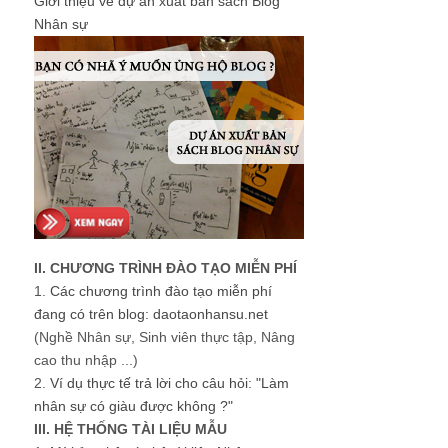
Giới thiệu về dự án xuất bản sách Blog
Nhân sự
II. CHƯƠNG TRÌNH ĐÀO TẠO MIỄN PHÍ
1.
Các chương trình đào tạo miễn phí
đang có trên blog: daotaonhansu.net
(Nghề Nhân sự, Sinh viên thực tập, Nâng
cao thu nhập ...)
2.
Ví dụ thực tế trả lời cho câu hỏi: "Làm
nhân sự có giàu được không ?"
III. HỆ THỐNG TÀI LIỆU MẪU