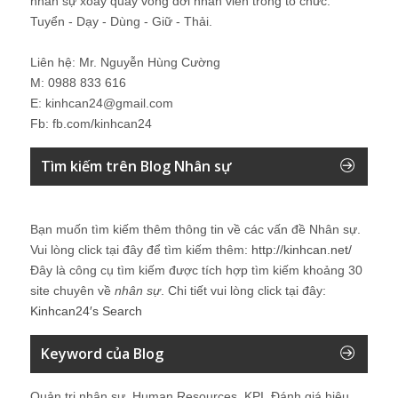
nhân sự xoay quay vòng đời nhân viên trong tổ chức:
Tuyển - Dạy - Dùng - Giữ - Thải.
Liên hệ: Mr. Nguyễn Hùng Cường
M: 0988 833 616
E: kinhcan24@gmail.com
Fb: fb.com/kinhcan24
Tìm kiếm trên Blog Nhân sự
Bạn muốn tìm kiếm thêm thông tin về các vấn đề
Nhân sự
.
Vui lòng click tại đây để tìm kiếm thêm:
http://kinhcan.net/
Đây là công cụ tìm kiếm được tích hợp tìm kiếm khoảng 30
site chuyên về
nhân sự
. Chi tiết vui lòng click tại đây:
Kinhcan24′s Search
Keyword của Blog
Quản trị nhân sự, Human Resources, KPI, Đánh giá hiệu