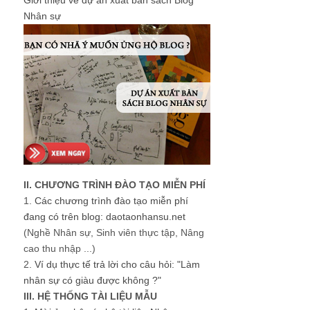
Giới thiệu về dự án xuất bản sách Blog
Nhân sự
II. CHƯƠNG TRÌNH ĐÀO TẠO MIỄN PHÍ
1.
Các chương trình đào tạo miễn phí
đang có trên blog: daotaonhansu.net
(Nghề Nhân sự, Sinh viên thực tập, Nâng
cao thu nhập ...)
2.
Ví dụ thực tế trả lời cho câu hỏi: "Làm
nhân sự có giàu được không ?"
III. HỆ THỐNG TÀI LIỆU MẪU