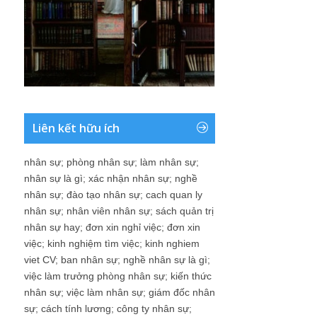
Liên kết hữu ích
nhân sự
;
phòng nhân sự
;
làm nhân sự
;
nhân sự là gì
;
xác nhận nhân sự
;
nghề
nhân sự
;
đào tạo nhân sự
;
cach quan ly
nhân sự
;
nhân viên nhân sự
;
sách quản trị
nhân sự hay
;
đơn xin nghỉ việc
;
đơn xin
việc
;
kinh nghiệm tìm việc
;
kinh nghiem
viet CV
;
ban nhân sự
;
nghề nhân sự là gì
;
việc làm trưởng phòng nhân sự
;
kiến thức
nhân sự
;
việc làm nhân sự
;
giám đốc nhân
sự
;
cách tính lương
;
công ty nhân sự
;