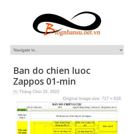
Ban do chien luoc
Zappos 01-min
Tháng Chín 22, 2022
Original Image size:
717 × 618