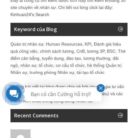
Đây là công cụ tìm kiếm được tích hợp tìm kiếm khoảng 30
site chuyên về
nhân sự
. Chi tiết vui lòng click tại đây:
Kinhcan24′s Search
Keyword của Blog
Quản trị nhân sự, Human Resources, KPI, Đánh giá hiệu
quả công việc, chính sách lương, CnB, lương 3P, BSC, Thẻ
điểm cân bằng, tuyển dụng, đào tạo, lương thưởng, đãi
ngộ, nhân sự, tổ chức, cơ cấu tổ chức, hệ thống Quản trị
Nhân sự, trưởng phòng Nhân sự, tái tạo tổ chức
Những bài viết tại blog được chia sẻ bởi chuyên gia tư vấn
Bạn có cần Cường hỗ trợ?
Quản trị Nhân sự Nguyễn Hùng Cường (
giới thiệu
) và các
thành viên khác trong cộng đồng Nhân sự.
Recent Comments