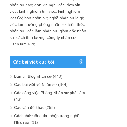
nhân sự hay
;
đơn xin nghỉ việc
;
đơn xin
việc
;
kinh nghiệm tìm việc
;
kinh nghiem
viet CV
;
ban nhân sự
;
nghề nhân sự là gì
;
việc làm trưởng phòng nhân sự
;
kiến thức
nhân sự
;
việc làm nhân sự
;
giám đốc nhân
sự
;
cách tính lương
;
công ty nhân sự
;
Cách làm KPI
;
Các bài viết của tôi
Bản tin Blog nhân sự
(443)
Các bài viết về Nhân sự
(344)
Các công việc Phòng Nhân sự phải làm
(43)
Các vấn đề khác
(258)
Cách thức tăng thu nhập trong nghề
Nhân sự
(31)