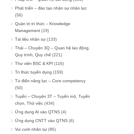
Phát triển – đào tạo nhân sự nhân lực
(56)
Quản trị tri thức – Knowledge
Management
(19)
Tài liệu nhân sự
(133)
Thải – Chuyện 3Q – Quan hệ lao động,
Quy trình, Quy chế
(221)
Thư viện BSC & KPI
(116)
Tri thức tuyển dụng
(159)
Từ điển năng lực – Core competency
(50)
Tuyển – Chuyện 3T – Tuyển mộ, Tuyển
chọn, Thử việc
(434)
Ứng dụng AI vào QTNS
(4)
Ứng dụng CNTT vào QTNS
(6)
Vui cười nhân sự
(86)