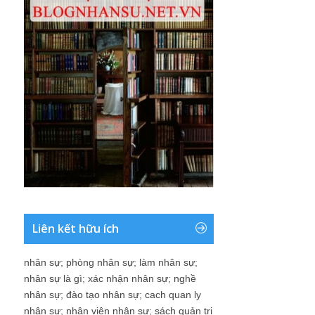
Liên kết hữu ích
nhân sự
;
phòng nhân sự
;
làm nhân sự
;
nhân sự là gì
;
xác nhận nhân sự
;
nghề
nhân sự
;
đào tạo nhân sự
;
cach quan ly
nhân sự
;
nhân viên nhân sự
;
sách quản trị