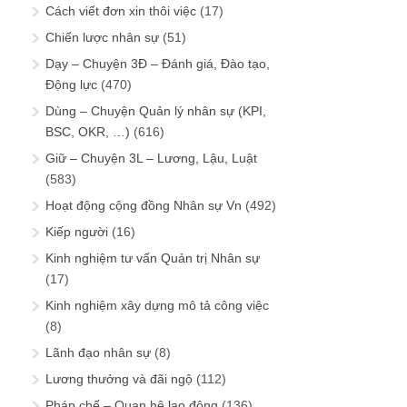
Cách viết đơn xin thôi việc
(17)
Chiến lược nhân sự
(51)
Dạy – Chuyện 3Đ – Đánh giá, Đào tạo,
Động lực
(470)
Dùng – Chuyện Quản lý nhân sự (KPI,
BSC, OKR, …)
(616)
Giữ – Chuyện 3L – Lương, Lậu, Luật
(583)
Hoạt động cộng đồng Nhân sự Vn
(492)
Kiếp người
(16)
Kinh nghiệm tư vấn Quản trị Nhân sự
(17)
Kinh nghiệm xây dựng mô tả công việc
(8)
Lãnh đạo nhân sự
(8)
Lương thưởng và đãi ngộ
(112)
Pháp chế – Quan hệ lao động
(136)