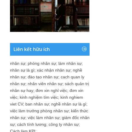
Liên kết hữu ích
nhân sự
;
phòng nhân sự
;
làm nhân sự
;
nhân sự là gì
;
xác nhận nhân sự
;
nghề
nhân sự
;
đào tạo nhân sự
;
cach quan ly
nhân sự
;
nhân viên nhân sự
;
sách quản trị
nhân sự hay
;
đơn xin nghỉ việc
;
đơn xin
việc
;
kinh nghiệm tìm việc
;
kinh nghiem
viet CV
;
ban nhân sự
;
nghề nhân sự là gì
;
việc làm trưởng phòng nhân sự
;
kiến thức
nhân sự
;
việc làm nhân sự
;
giám đốc nhân
sự
;
cách tính lương
;
công ty nhân sự
;
Cách làm KPI
;