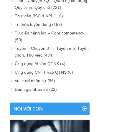
Thải – Chuyện 3Q – Quan hệ lao động,
Quy trình, Quy chế
(221)
Thư viện BSC & KPI
(116)
Tri thức tuyển dụng
(159)
Từ điển năng lực – Core competency
(50)
Tuyển – Chuyện 3T – Tuyển mộ, Tuyển
chọn, Thử việc
(434)
Ứng dụng AI vào QTNS
(4)
Ứng dụng CNTT vào QTNS
(6)
Vui cười nhân sự
(86)
Đánh giá nhân sự
(22)
NÓI VỚI CON