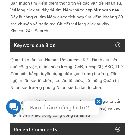
Bạn muốn tìm kiếm thêm thông tin về các vấn đề
Nhân sự
.
Vui lòng click tại đây để tìm kiếm thêm:
http://kinhcan.net/
Đây là công cụ tìm kiếm được tích hợp tìm kiếm khoảng 30
site chuyên về
nhân sự
. Chi tiết vui lòng click tại đây:
Kinhcan24′s Search
Keyword của Blog
Quản trị nhân sự, Human Resources, KPI, Đánh giá hiệu
quả công việc, chính sách lương, CnB, lương 3P, BSC, Thẻ
điểm cân bằng, tuyển dụng, đào tạo, lương thưởng, đãi
ngộ, nhân sự, tổ chức, cơ cấu tổ chức, hệ thống Quản trị
Nhân sự, trưởng phòng Nhân sự, tái tạo tổ chức
Những bài viết tại blog được chia sẻ bởi chuyên gia tư vấn
Bạn có cần Cường hỗ trợ?
Quản trị Nhân sự Nguyễn Hùng Cường (
giới thiệu
) và các
thành viên khác trong cộng đồng Nhân sự.
Recent Comments