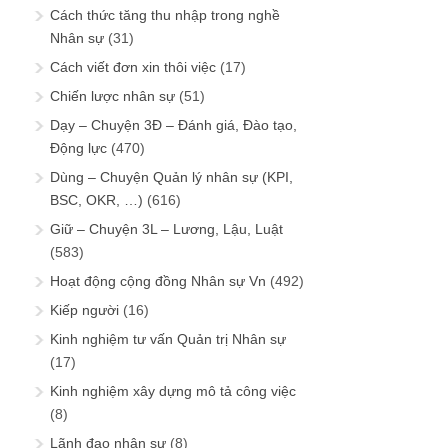
Cách thức tăng thu nhập trong nghề
Nhân sự
(31)
Cách viết đơn xin thôi việc
(17)
Chiến lược nhân sự
(51)
Dạy – Chuyện 3Đ – Đánh giá, Đào tạo,
Động lực
(470)
Dùng – Chuyện Quản lý nhân sự (KPI,
BSC, OKR, …)
(616)
Giữ – Chuyện 3L – Lương, Lậu, Luật
(583)
Hoạt động cộng đồng Nhân sự Vn
(492)
Kiếp người
(16)
Kinh nghiệm tư vấn Quản trị Nhân sự
(17)
Kinh nghiệm xây dựng mô tả công việc
(8)
Lãnh đạo nhân sự
(8)