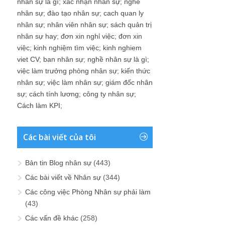
nhân sự là gì
;
xác nhận nhân sự
;
nghề
nhân sự
;
đào tạo nhân sự
;
cach quan ly
nhân sự
;
nhân viên nhân sự
;
sách quản trị
nhân sự hay
;
đơn xin nghỉ việc
;
đơn xin
việc
;
kinh nghiệm tìm việc
;
kinh nghiem
viet CV
;
ban nhân sự
;
nghề nhân sự là gì
;
việc làm trưởng phòng nhân sự
;
kiến thức
nhân sự
;
việc làm nhân sự
;
giám đốc nhân
sự
;
cách tính lương
;
công ty nhân sự
;
Cách làm KPI
;
Các bài viết của tôi
Bản tin Blog nhân sự
(443)
Các bài viết về Nhân sự
(344)
Các công việc Phòng Nhân sự phải làm
(43)
Các vấn đề khác
(258)