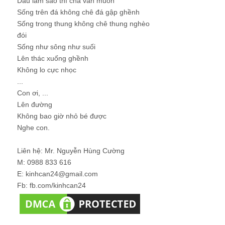
Dẫu làm sao thì cha vẫn muốn
Sống trên đá không chê đá gập ghềnh
Sống trong thung không chê thung nghèo
đói
Sống như sông như suối
Lên thác xuống ghềnh
Không lo cực nhọc
...
Con ơi, ...
Lên đường
Không bao giờ nhỏ bé được
Nghe con.
Liên hệ: Mr. Nguyễn Hùng Cường
M: 0988 833 616
E: kinhcan24@gmail.com
Fb: fb.com/kinhcan24