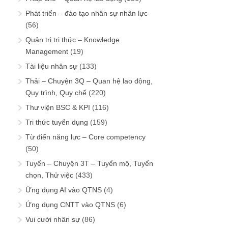
Phát triển – đào tạo nhân sự nhân lực
(56)
Quản trị tri thức – Knowledge
Management
(19)
Tài liệu nhân sự
(133)
Thải – Chuyện 3Q – Quan hệ lao động,
Quy trình, Quy chế
(220)
Thư viện BSC & KPI
(116)
Tri thức tuyển dụng
(159)
Từ điển năng lực – Core competency
(50)
Tuyển – Chuyện 3T – Tuyển mộ, Tuyển
chọn, Thử việc
(433)
Ứng dụng AI vào QTNS
(4)
Ứng dụng CNTT vào QTNS
(6)
Vui cười nhân sự
(86)