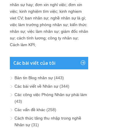
nhân sự hay
;
đơn xin nghỉ việc
;
đơn xin
việc
;
kinh nghiệm tìm việc
;
kinh nghiem
viet CV
;
ban nhân sự
;
nghề nhân sự là gì
;
việc làm trưởng phòng nhân sự
;
kiến thức
nhân sự
;
việc làm nhân sự
;
giám đốc nhân
sự
;
cách tính lương
;
công ty nhân sự
;
Cách làm KPI
;
Các bài viết của tôi
Bản tin Blog nhân sự
(443)
Các bài viết về Nhân sự
(344)
Các công việc Phòng Nhân sự phải làm
(43)
Các vấn đề khác
(258)
Cách thức tăng thu nhập trong nghề
Nhân sự
(31)