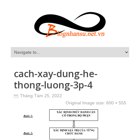
cach-xay-dung-he-
thong-luong-3p-4
Tháng Tám 25, 2022
Original Image size:
600 × 555