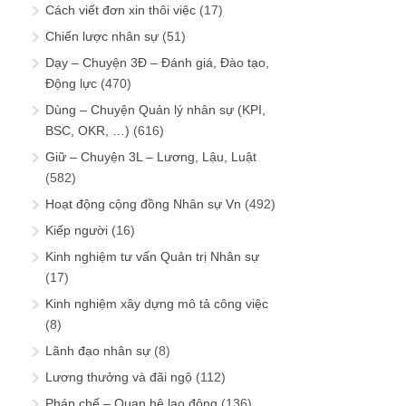
Cách viết đơn xin thôi việc
(17)
Chiến lược nhân sự
(51)
Dạy – Chuyện 3Đ – Đánh giá, Đào tạo,
Động lực
(470)
Dùng – Chuyện Quản lý nhân sự (KPI,
BSC, OKR, …)
(616)
Giữ – Chuyện 3L – Lương, Lậu, Luật
(582)
Hoạt động cộng đồng Nhân sự Vn
(492)
Kiếp người
(16)
Kinh nghiệm tư vấn Quản trị Nhân sự
(17)
Kinh nghiệm xây dựng mô tả công việc
(8)
Lãnh đạo nhân sự
(8)
Lương thưởng và đãi ngộ
(112)
Pháp chế – Quan hệ lao động
(136)