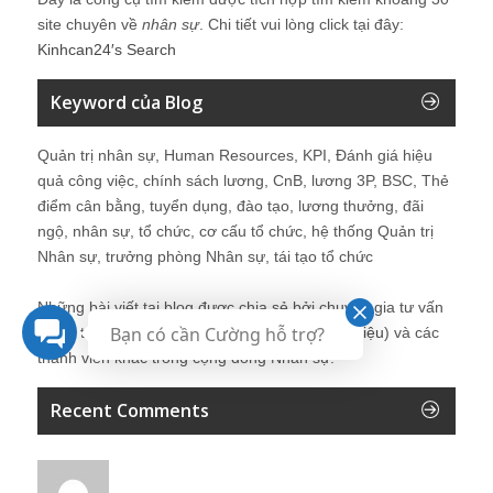
site chuyên về
nhân sự
. Chi tiết vui lòng click tại đây:
Kinhcan24′s Search
Keyword của Blog
Quản trị nhân sự, Human Resources, KPI, Đánh giá hiệu
quả công việc, chính sách lương, CnB, lương 3P, BSC, Thẻ
điểm cân bằng, tuyển dụng, đào tạo, lương thưởng, đãi
ngộ, nhân sự, tổ chức, cơ cấu tổ chức, hệ thống Quản trị
Nhân sự, trưởng phòng Nhân sự, tái tạo tổ chức
Những bài viết tại blog được chia sẻ bởi chuyên gia tư vấn
Bạn có cần Cường hỗ trợ?
Quản trị Nhân sự Nguyễn Hùng Cường (
giới thiệu
) và các
thành viên khác trong cộng đồng Nhân sự.
Recent Comments