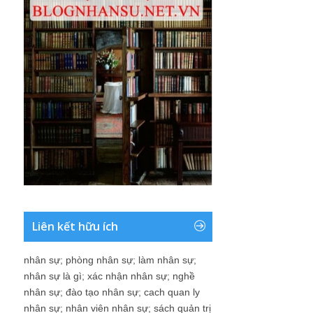
Liên kết hữu ích
nhân sự
;
phòng nhân sự
;
làm nhân sự
;
nhân sự là gì
;
xác nhận nhân sự
;
nghề
nhân sự
;
đào tạo nhân sự
;
cach quan ly
nhân sự
;
nhân viên nhân sự
;
sách quản trị