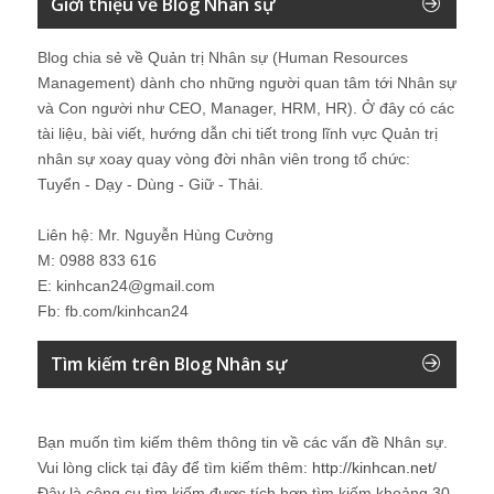
Giới thiệu về Blog Nhân sự
Blog chia sẻ về Quản trị Nhân sự (Human Resources
Management) dành cho những người quan tâm tới Nhân sự
và Con người như CEO, Manager, HRM, HR). Ở đây có các
tài liệu, bài viết, hướng dẫn chi tiết trong lĩnh vực Quản trị
nhân sự xoay quay vòng đời nhân viên trong tổ chức:
Tuyển - Dạy - Dùng - Giữ - Thải.
Liên hệ: Mr. Nguyễn Hùng Cường
M: 0988 833 616
E: kinhcan24@gmail.com
Fb: fb.com/kinhcan24
Tìm kiếm trên Blog Nhân sự
Bạn muốn tìm kiếm thêm thông tin về các vấn đề
Nhân sự
.
Vui lòng click tại đây để tìm kiếm thêm:
http://kinhcan.net/
Đây là công cụ tìm kiếm được tích hợp tìm kiếm khoảng 30