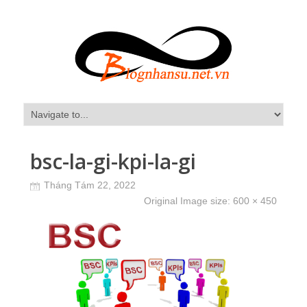
bsc-la-gi-kpi-la-gi
Tháng Tám 22, 2022
Original Image size:
600 × 450