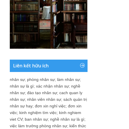
Liên kết hữu ích
nhân sự
;
phòng nhân sự
;
làm nhân sự
;
nhân sự là gì
;
xác nhận nhân sự
;
nghề
nhân sự
;
đào tạo nhân sự
;
cach quan ly
nhân sự
;
nhân viên nhân sự
;
sách quản trị
nhân sự hay
;
đơn xin nghỉ việc
;
đơn xin
việc
;
kinh nghiệm tìm việc
;
kinh nghiem
viet CV
;
ban nhân sự
;
nghề nhân sự là gì
;
việc làm trưởng phòng nhân sự
;
kiến thức