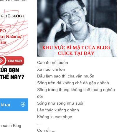
Cao đo nỗi buồn
Xa nuôi chí lớn
Dẫu làm sao thì cha vẫn muốn
Sống trên đá không chê đá gập ghềnh
Sống trong thung không chê thung nghèo
đói
Sống như sông như suối
 khai
Lên thác xuống ghềnh
Không lo cực nhọc
...
ản sách Blog
Con ơi, ...