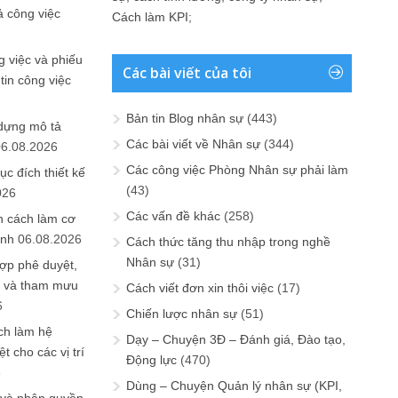
ả công việc
Cách làm KPI
;
 việc và phiếu
Các bài viết của tôi
tin công việc
Bản tin Blog nhân sự
(443)
 dựng mô tả
Các bài viết về Nhân sự
(344)
06.08.2026
Các công việc Phòng Nhân sự phải làm
ục đích thiết kế
(43)
026
Các vấn đề khác
(258)
n cách làm cơ
anh
06.08.2026
Cách thức tăng thu nhập trong nghề
Nhân sự
(31)
ợp phê duyệt,
in và tham mưu
Cách viết đơn xin thôi việc
(17)
6
Chiến lược nhân sự
(51)
ch làm hệ
Dạy – Chuyện 3Đ – Đánh giá, Đào tạo,
t cho các vị trí
Động lực
(470)
6
Dùng – Chuyện Quản lý nhân sự (KPI,