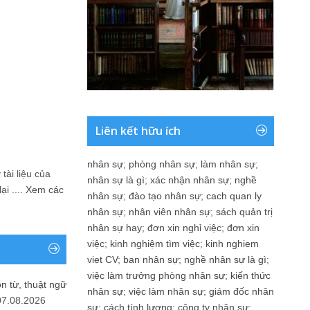
Liên kết hữu ích
nhân sự
;
phòng nhân sự
;
làm nhân sự
;
tài liệu của
nhân sự là gì
;
xác nhận nhân sự
;
nghề
i ....
Xem các
nhân sự
;
đào tạo nhân sự
;
cach quan ly
nhân sự
;
nhân viên nhân sự
;
sách quản trị
nhân sự hay
;
đơn xin nghỉ việc
;
đơn xin
việc
;
kinh nghiệm tìm việc
;
kinh nghiem
viet CV
;
ban nhân sự
;
nghề nhân sự là gì
;
việc làm trưởng phòng nhân sự
;
kiến thức
n từ, thuật ngữ
nhân sự
;
việc làm nhân sự
;
giám đốc nhân
07.08.2026
sự
;
cách tính lương
;
công ty nhân sự
;