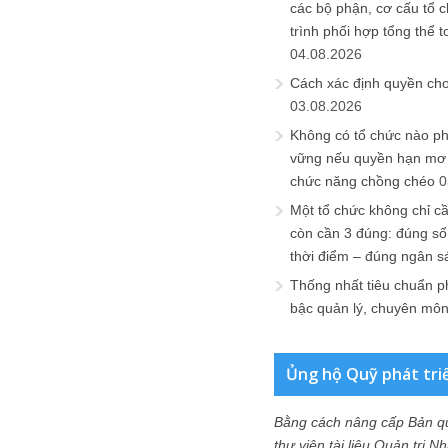
các bộ phận, cơ cấu tổ 
trình phối hợp tổng thể t
04.08.2026
Cách xác định quyền ch
03.08.2026
Không có tổ chức nào ph
vững nếu quyền hạn mơ h
chức năng chồng chéo
0
Một tổ chức không chỉ c
còn cần 3 đúng: đúng số
thời điểm – đúng ngân s
Thống nhất tiêu chuẩn p
bậc quản lý, chuyên mô
Ủng hộ Quỹ phát tri
Bằng cách nâng cấp Bản q
thư viện tài liệu Quản trị 