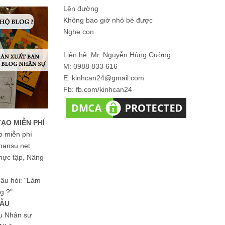
Lên đường
Không bao giờ nhỏ bé được
Nghe con.
Liên hệ: Mr. Nguyễn Hùng Cường
M: 0988 833 616
E: kinhcan24@gmail.com
Fb: fb.com/kinhcan24
TẠO MIỄN PHÍ
o miễn phí
hansu.net
hực tập, Nâng
 câu hỏi: "Làm
g ?"
MẪU
ệu Nhân sự