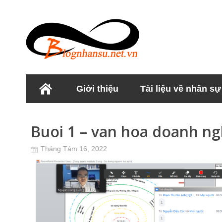
Giới thiệu
Tài liệu về nhân sự
Học viện Nhân sư
Buoi 1 – van hoa doanh n
Tháng Tám 16, 2022