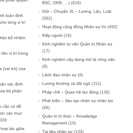
 và phân quyền
BSC, OKR, …)
(616)
Giữ – Chuyện 3L – Lương, Lậu, Luật
ính toán định
(582)
ho từng vị trí
Hoạt động cộng đồng Nhân sự Vn
(492)
Kiếp người
(16)
phân bổ nhiệm
Kinh nghiệm tư vấn Quản trị Nhân sự
(17)
tên vị trí trong
Kinh nghiệm xây dựng mô tả công việc
(8)
 (vai trò) của
Lãnh đạo nhân sự
(8)
Lương thưởng và đãi ngộ
(112)
hận xác định
của bộ phận
Pháp chế – Quan hệ lao động
(136)
Phát triển – đào tạo nhân sự nhân lực
 cần có để
(56)
ược các mục
Quản trị tri thức – Knowledge
2026
Management
(19)
 hợp tác giữa
Tài liệu nhân sự
(133)