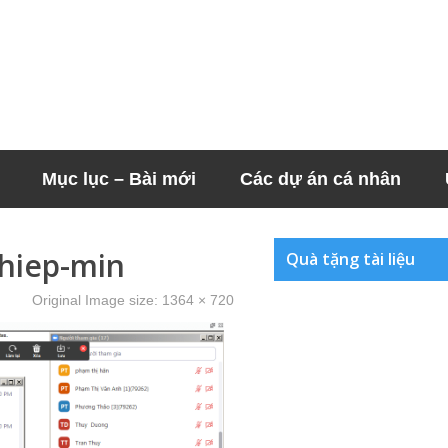
Mục lục – Bài mới
Các dự án cá nhân
ghiep-min
Quà tặng tài liệu
Original Image size:
1364 × 720