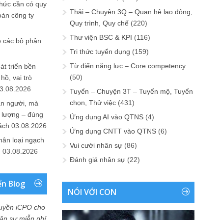
chức cần có quy
Thải – Chuyện 3Q – Quan hệ lao động,
oàn công ty
Quy trình, Quy chế
(220)
Thư viện BSC & KPI
(116)
o các bộ phận
Tri thức tuyển dụng
(159)
Từ điển năng lực – Core competency
át triển bền
(50)
ồ, vai trò
3.08.2026
Tuyển – Chuyện 3T – Tuyển mộ, Tuyển
chọn, Thử việc
(431)
ần người, mà
 lượng – đúng
Ứng dụng AI vào QTNS
(4)
ách
03.08.2026
Ứng dụng CNTT vào QTNS
(6)
hân loại ngạch
Vui cười nhân sự
(86)
n
03.08.2026
Đánh giá nhân sự
(22)
ển Blog
NÓI VỚI CON
uyền iCPO cho
Nhân sự miễn phí