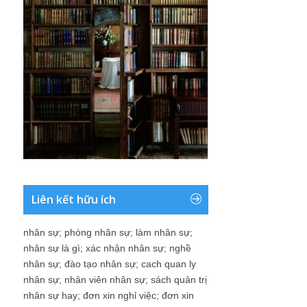
Liên kết hữu ích
nhân sự
;
phòng nhân sự
;
làm nhân sự
;
nhân sự là gì
;
xác nhận nhân sự
;
nghề
nhân sự
;
đào tạo nhân sự
;
cach quan ly
nhân sự
;
nhân viên nhân sự
;
sách quản trị
nhân sự hay
;
đơn xin nghỉ việc
;
đơn xin