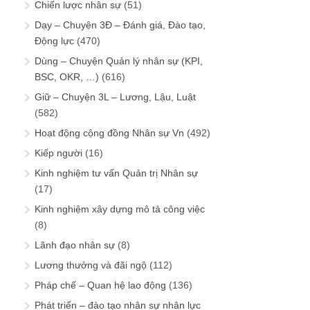
Chiến lược nhân sự
(51)
Dạy – Chuyện 3Đ – Đánh giá, Đào tạo,
Động lực
(470)
Dùng – Chuyện Quản lý nhân sự (KPI,
BSC, OKR, …)
(616)
Giữ – Chuyện 3L – Lương, Lậu, Luật
(582)
Hoạt động cộng đồng Nhân sự Vn
(492)
Kiếp người
(16)
Kinh nghiệm tư vấn Quản trị Nhân sự
(17)
Kinh nghiệm xây dựng mô tả công việc
(8)
Lãnh đạo nhân sự
(8)
Lương thưởng và đãi ngộ
(112)
Pháp chế – Quan hệ lao động
(136)
Phát triển – đào tạo nhân sự nhân lực