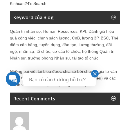
Kinhcan24′s Search
Keyword của Blog
Quản trị nhân sự, Human Resources, KPI, Đánh giá hiệu
quả công việc, chính sách lương, CnB, lương 3P, BSC, Thẻ
điểm cân bằng, tuyển dụng, đào tạo, lương thưởng, đãi
ngộ, nhân sự, tổ chức, cơ cấu tổ chức, hệ thống Quản trị
Nhân sự, trưởng phòng Nhân sự, tái tạo tổ chức
Những bài viết tại blog được chia sẻ bởi chuyên gia tư vấn
Quản trị Nhân sự Nguyễn Hùng Cường (
giới thiệu
) và các
Bạn có cần Cường hỗ trợ?
thành viên khác trong cộng đồng Nhân sự.
Recent Comments