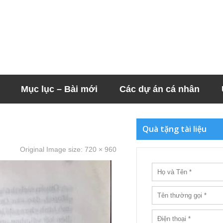
Mục lục – Bài mới
Các dự án cá nhân
Quà tặng tài liệu
Original Image size:
720 × 960