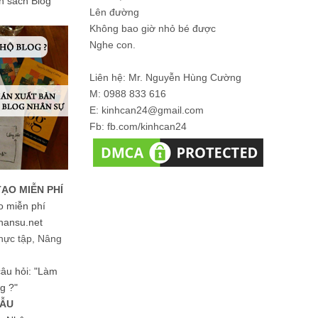
ản sách Blog
Lên đường
Không bao giờ nhỏ bé được
Nghe con.
Liên hệ: Mr. Nguyễn Hùng Cường
M: 0988 833 616
E: kinhcan24@gmail.com
Fb: fb.com/kinhcan24
TẠO MIỄN PHÍ
o miễn phí
hansu.net
hực tập, Nâng
 câu hỏi: "Làm
g ?"
MẪU