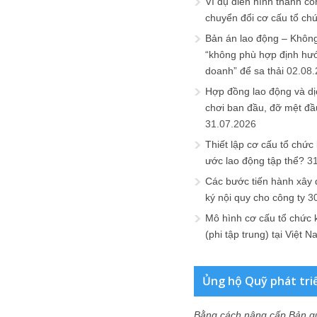
Ví dụ điển hình thành cô
chuyển đổi cơ cấu tổ ch
Bản án lao động – Không 
“không phù hợp định hư
doanh” để sa thải
02.08
Hợp đồng lao động và dịc
chơi ban đầu, đỡ mệt đầ
31.07.2026
Thiết lập cơ cấu tổ chức 
ước lao động tập thể?
3
Các bước tiến hành xây
ký nội quy cho công ty
3
Mô hình cơ cấu tổ chức 
(phi tập trung) tại Việt 
Ủng hộ Quỹ phát tri
Bằng cách nâng cấp Bản q