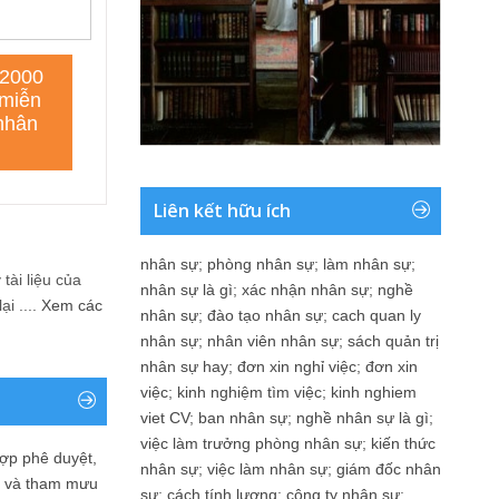
Liên kết hữu ích
nhân sự
;
phòng nhân sự
;
làm nhân sự
;
tài liệu của
nhân sự là gì
;
xác nhận nhân sự
;
nghề
i ....
Xem các
nhân sự
;
đào tạo nhân sự
;
cach quan ly
nhân sự
;
nhân viên nhân sự
;
sách quản trị
nhân sự hay
;
đơn xin nghỉ việc
;
đơn xin
việc
;
kinh nghiệm tìm việc
;
kinh nghiem
viet CV
;
ban nhân sự
;
nghề nhân sự là gì
;
việc làm trưởng phòng nhân sự
;
kiến thức
ợp phê duyệt,
nhân sự
;
việc làm nhân sự
;
giám đốc nhân
in và tham mưu
sự
;
cách tính lương
;
công ty nhân sự
;