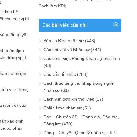
6
Cách làm KPI
;
ch làm hệ
t cho các vị trí
Các bài viết của tôi
6
 và phân quyền
Bản tin Blog nhân sự
(443)
Các bài viết về Nhân sự
(344)
ính toán định
ho từng vị trí
Các công việc Phòng Nhân sự phải làm
(43)
phân bổ nhiệm
Các vấn đề khác
(258)
Cách thức tăng thu nhập trong nghề
tên vị trí trong
Nhân sự
(31)
Cách viết đơn xin thôi việc
(17)
 (vai trò) của
Chiến lược nhân sự
(51)
Dạy – Chuyện 3Đ – Đánh giá, Đào tạo,
hận xác định
Động lực
(470)
của bộ phận
Dùng – Chuyện Quản lý nhân sự (KPI,