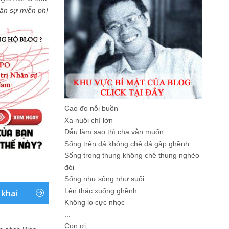
Nhân sự miễn phí
Cao đo nỗi buồn
Xa nuôi chí lớn
Dẫu làm sao thì cha vẫn muốn
Sống trên đá không chê đá gập ghềnh
Sống trong thung không chê thung nghèo
đói
Sống như sông như suối
Lên thác xuống ghềnh
 khai
Không lo cực nhọc
...
Con ơi, ...