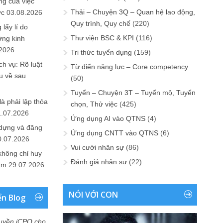
ng của việc
Thải – Chuyện 3Q – Quan hệ lao động,
ức
03.08.2026
Quy trình, Quy chế
(220)
lấy lí do
Thư viện BSC & KPI
(116)
ớng kinh
.2026
Tri thức tuyển dụng
(159)
h vụ: Rõ luật
Từ điển năng lực – Core competency
u về sau
(50)
Tuyển – Chuyện 3T – Tuyển mộ, Tuyển
là phải lập thỏa
chọn, Thử việc
(425)
1.07.2026
Ứng dụng AI vào QTNS
(4)
 dựng và đăng
Ứng dụng CNTT vào QTNS
(6)
0.07.2026
Vui cười nhân sự
(86)
không chỉ huy
Đánh giá nhân sự
(22)
Nam
29.07.2026
NÓI VỚI CON
ển Blog
uyền iCPO cho