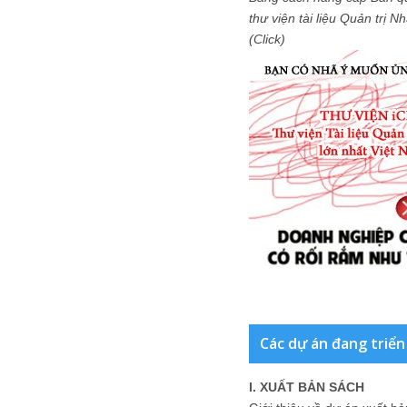
thư viện tài liệu Quản trị 
(Click)
Các dự án đang triển
I. XUẤT BẢN SÁCH