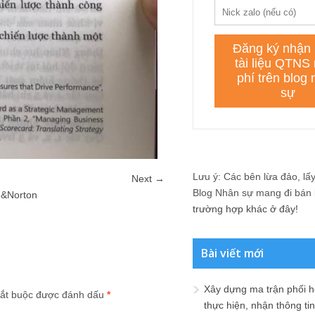
Lưu ý: Các bên lừa đảo, lấy 
Next →
Blog Nhân sự mang đi bán lạ
 &Norton
trường hợp khác ở đây!
Bài viết mới
Xây dựng ma trận phối h
ắt buộc được đánh dấu
*
thực hiện, nhận thông t