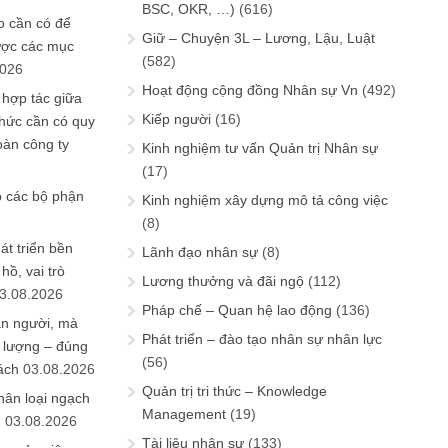
BSC, OKR, …)
(616)
 cần có để
Giữ – Chuyện 3L – Lương, Lậu, Luật
ược các mục
(582)
2026
Hoạt động cộng đồng Nhân sự Vn
(492)
 hợp tác giữa
Kiếp người
(16)
chức cần có quy
oàn công ty
Kinh nghiệm tư vấn Quản trị Nhân sự
(17)
o các bộ phận
Kinh nghiệm xây dựng mô tả công việc
(8)
át triển bền
Lãnh đạo nhân sự
(8)
ồ, vai trò
Lương thưởng và đãi ngộ
(112)
3.08.2026
Pháp chế – Quan hệ lao động
(136)
ần người, mà
Phát triển – đào tạo nhân sự nhân lực
 lượng – đúng
(56)
ách
03.08.2026
Quản trị tri thức – Knowledge
hân loại ngạch
Management
(19)
n
03.08.2026
Tài liệu nhân sự
(133)