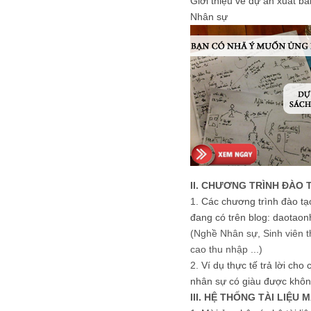
Giới thiệu về dự án xuất b
Nhân sự
II. CHƯƠNG TRÌNH ĐÀO 
1.
Các chương trình đào tạ
đang có trên blog: daotaon
(Nghề Nhân sự, Sinh viên t
cao thu nhập ...)
2.
Ví dụ thực tế trả lời cho
nhân sự có giàu được khôn
III. HỆ THỐNG TÀI LIỆU 