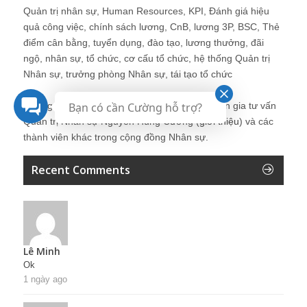
Quản trị nhân sự, Human Resources, KPI, Đánh giá hiệu
quả công việc, chính sách lương, CnB, lương 3P, BSC, Thẻ
điểm cân bằng, tuyển dụng, đào tạo, lương thưởng, đãi
ngộ, nhân sự, tổ chức, cơ cấu tổ chức, hệ thống Quản trị
Nhân sự, trưởng phòng Nhân sự, tái tạo tổ chức
Bạn có cần Cường hỗ trợ?
Những bài viết tại blog được chia sẻ bởi chuyên gia tư vấn
Quản trị Nhân sự Nguyễn Hùng Cường (
giới thiệu
) và các
thành viên khác trong cộng đồng Nhân sự.
Recent Comments
Lê Minh
Ok
1 ngày ago