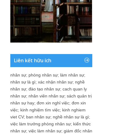
Liên kết hữu ích
nhân sự
;
phòng nhân sự
;
làm nhân sự
;
nhân sự là gì
;
xác nhận nhân sự
;
nghề
nhân sự
;
đào tạo nhân sự
;
cach quan ly
nhân sự
;
nhân viên nhân sự
;
sách quản trị
nhân sự hay
;
đơn xin nghỉ việc
;
đơn xin
việc
;
kinh nghiệm tìm việc
;
kinh nghiem
viet CV
;
ban nhân sự
;
nghề nhân sự là gì
;
việc làm trưởng phòng nhân sự
;
kiến thức
nhân sự
;
việc làm nhân sự
;
giám đốc nhân