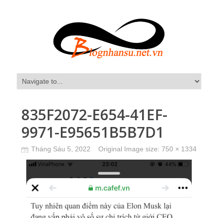
835F2072-E654-41EF-
9971-E95651B5B7D1
Tháng Sáu 5, 2022
Original Image size:
750 × 1334