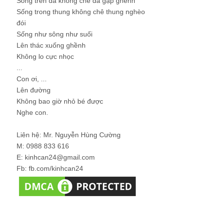
Sống trên đá không chê đá gập ghềnh
Sống trong thung không chê thung nghèo
đói
Sống như sông như suối
Lên thác xuống ghềnh
Không lo cực nhọc
...
Con ơi, ...
Lên đường
Không bao giờ nhỏ bé được
Nghe con.
Liên hệ: Mr. Nguyễn Hùng Cường
M: 0988 833 616
E: kinhcan24@gmail.com
Fb: fb.com/kinhcan24