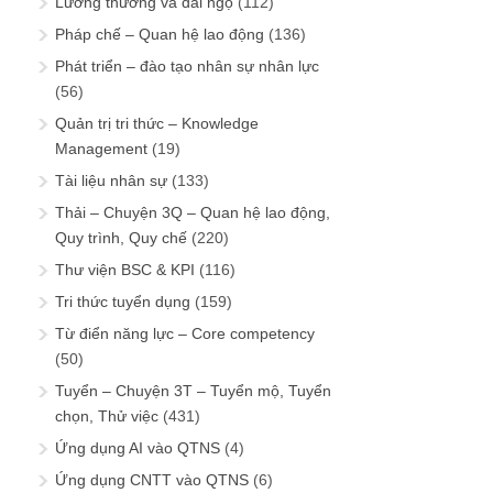
Lương thưởng và đãi ngộ
(112)
Pháp chế – Quan hệ lao động
(136)
Phát triển – đào tạo nhân sự nhân lực
(56)
Quản trị tri thức – Knowledge
Management
(19)
Tài liệu nhân sự
(133)
Thải – Chuyện 3Q – Quan hệ lao động,
Quy trình, Quy chế
(220)
Thư viện BSC & KPI
(116)
Tri thức tuyển dụng
(159)
Từ điển năng lực – Core competency
(50)
Tuyển – Chuyện 3T – Tuyển mộ, Tuyển
chọn, Thử việc
(431)
Ứng dụng AI vào QTNS
(4)
Ứng dụng CNTT vào QTNS
(6)