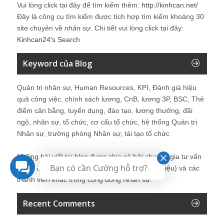
Vui lòng click tại đây để tìm kiếm thêm:
http://kinhcan.net/
Đây là công cụ tìm kiếm được tích hợp tìm kiếm khoảng 30
site chuyên về
nhân sự
. Chi tiết vui lòng click tại đây:
Kinhcan24′s Search
Keyword của Blog
Quản trị nhân sự, Human Resources, KPI, Đánh giá hiệu
quả công việc, chính sách lương, CnB, lương 3P, BSC, Thẻ
điểm cân bằng, tuyển dụng, đào tạo, lương thưởng, đãi
ngộ, nhân sự, tổ chức, cơ cấu tổ chức, hệ thống Quản trị
Nhân sự, trưởng phòng Nhân sự, tái tạo tổ chức
Những bài viết tại blog được chia sẻ bởi chuyên gia tư vấn
Bạn có cần Cường hỗ trợ?
Quản trị Nhân sự Nguyễn Hùng Cường (
giới thiệu
) và các
thành viên khác trong cộng đồng Nhân sự.
Recent Comments