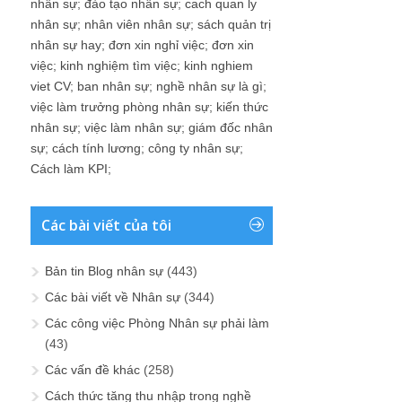
nhân sự
;
đào tạo nhân sự
;
cach quan ly
nhân sự
;
nhân viên nhân sự
;
sách quản trị
nhân sự hay
;
đơn xin nghỉ việc
;
đơn xin
việc
;
kinh nghiệm tìm việc
;
kinh nghiem
viet CV
;
ban nhân sự
;
nghề nhân sự là gì
;
việc làm trưởng phòng nhân sự
;
kiến thức
nhân sự
;
việc làm nhân sự
;
giám đốc nhân
sự
;
cách tính lương
;
công ty nhân sự
;
Cách làm KPI
;
Các bài viết của tôi
Bản tin Blog nhân sự
(443)
Các bài viết về Nhân sự
(344)
Các công việc Phòng Nhân sự phải làm
(43)
Các vấn đề khác
(258)
Cách thức tăng thu nhập trong nghề