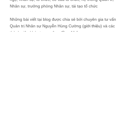
Nhân sự, trưởng phòng Nhân sự, tái tạo tổ chức
Những bài viết tại blog được chia sẻ bởi chuyên gia tư vấn
Quản trị Nhân sự Nguyễn Hùng Cường (
giới thiệu
) và các
thành viên khác trong cộng đồng Nhân sự.
Recent Comments
Vân
Em cảm ơn anh!
2 ngày ago
Hung Cuong Nguyễn
Cường kiểm tra thì vẫn thấy link hoạt động tốt. A...