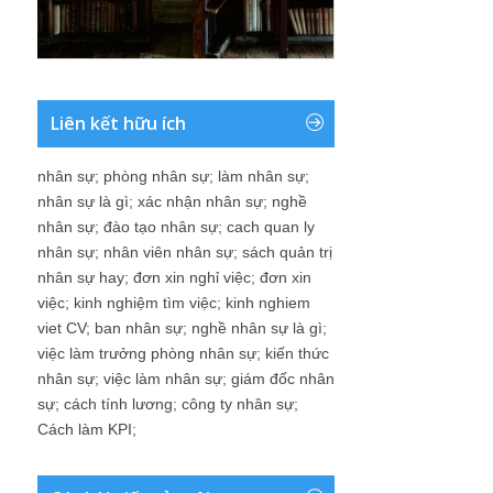
Liên kết hữu ích
nhân sự
;
phòng nhân sự
;
làm nhân sự
;
nhân sự là gì
;
xác nhận nhân sự
;
nghề
nhân sự
;
đào tạo nhân sự
;
cach quan ly
nhân sự
;
nhân viên nhân sự
;
sách quản trị
nhân sự hay
;
đơn xin nghỉ việc
;
đơn xin
việc
;
kinh nghiệm tìm việc
;
kinh nghiem
viet CV
;
ban nhân sự
;
nghề nhân sự là gì
;
việc làm trưởng phòng nhân sự
;
kiến thức
nhân sự
;
việc làm nhân sự
;
giám đốc nhân
sự
;
cách tính lương
;
công ty nhân sự
;
Cách làm KPI
;