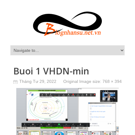
Buoi 1 VHDN-min
Tháng Tư 29, 2022
Original Image size:
768 × 394