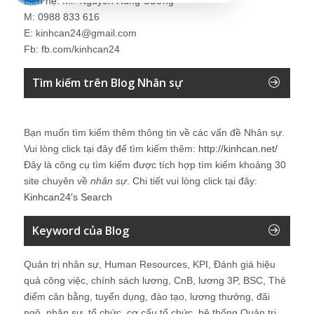
Liên hệ: Mr. Nguyễn Hùng Cường
M: 0988 833 616
E: kinhcan24@gmail.com
Fb: fb.com/kinhcan24
Tìm kiếm trên Blog Nhân sự
Bạn muốn tìm kiếm thêm thông tin về các vấn đề
Nhân sự
.
Vui lòng click tại đây để tìm kiếm thêm:
http://kinhcan.net/
Đây là công cụ tìm kiếm được tích hợp tìm kiếm khoảng 30
site chuyên về
nhân sự
. Chi tiết vui lòng click tại đây:
Kinhcan24′s Search
Keyword của Blog
Quản trị nhân sự, Human Resources, KPI, Đánh giá hiệu
quả công việc, chính sách lương, CnB, lương 3P, BSC, Thẻ
điểm cân bằng, tuyển dụng, đào tạo, lương thưởng, đãi
ngộ, nhân sự, tổ chức, cơ cấu tổ chức, hệ thống Quản trị