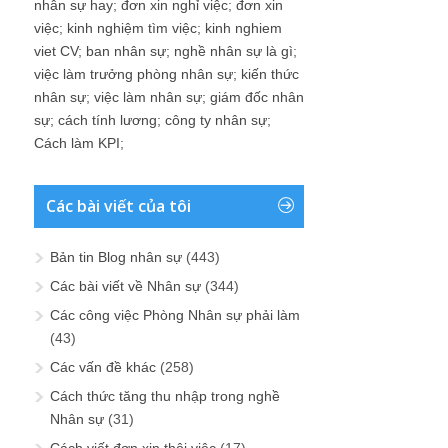
nhân sự hay
;
đơn xin nghỉ việc
;
đơn xin
việc
;
kinh nghiệm tìm việc
;
kinh nghiem
viet CV
;
ban nhân sự
;
nghề nhân sự là gì
;
việc làm trưởng phòng nhân sự
;
kiến thức
nhân sự
;
việc làm nhân sự
;
giám đốc nhân
sự
;
cách tính lương
;
công ty nhân sự
;
Cách làm KPI
;
Các bài viết của tôi
Bản tin Blog nhân sự
(443)
Các bài viết về Nhân sự
(344)
Các công việc Phòng Nhân sự phải làm
(43)
Các vấn đề khác
(258)
Cách thức tăng thu nhập trong nghề
Nhân sự
(31)