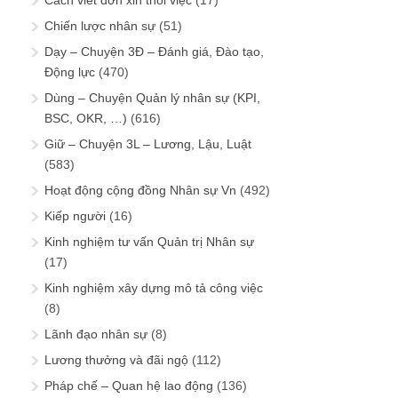
Cách viết đơn xin thôi việc
(17)
Chiến lược nhân sự
(51)
Dạy – Chuyện 3Đ – Đánh giá, Đào tạo,
Động lực
(470)
Dùng – Chuyện Quản lý nhân sự (KPI,
BSC, OKR, …)
(616)
Giữ – Chuyện 3L – Lương, Lậu, Luật
(583)
Hoạt động cộng đồng Nhân sự Vn
(492)
Kiếp người
(16)
Kinh nghiệm tư vấn Quản trị Nhân sự
(17)
Kinh nghiệm xây dựng mô tả công việc
(8)
Lãnh đạo nhân sự
(8)
Lương thưởng và đãi ngộ
(112)
Pháp chế – Quan hệ lao động
(136)