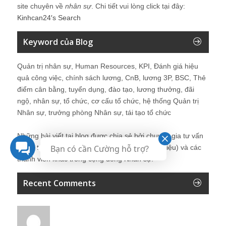
site chuyên về
nhân sự
. Chi tiết vui lòng click tại đây:
Kinhcan24′s Search
Keyword của Blog
Quản trị nhân sự, Human Resources, KPI, Đánh giá hiệu
quả công việc, chính sách lương, CnB, lương 3P, BSC, Thẻ
điểm cân bằng, tuyển dụng, đào tạo, lương thưởng, đãi
ngộ, nhân sự, tổ chức, cơ cấu tổ chức, hệ thống Quản trị
Nhân sự, trưởng phòng Nhân sự, tái tạo tổ chức
Những bài viết tại blog được chia sẻ bởi chuyên gia tư vấn
Quản trị Nhân sự Nguyễn Hùng Cường (
giới thiệu
) và các
Bạn có cần Cường hỗ trợ?
thành viên khác trong cộng đồng Nhân sự.
Recent Comments