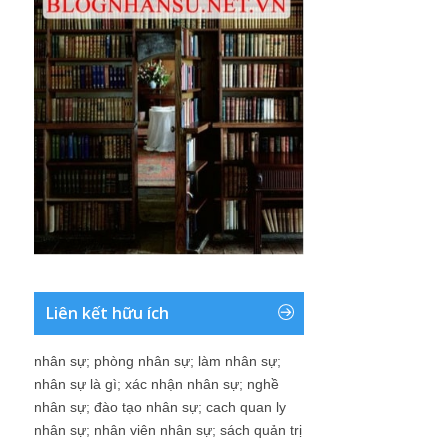
Liên kết hữu ích
nhân sự
;
phòng nhân sự
;
làm nhân sự
;
nhân sự là gì
;
xác nhận nhân sự
;
nghề
nhân sự
;
đào tạo nhân sự
;
cach quan ly
nhân sự
;
nhân viên nhân sự
;
sách quản trị