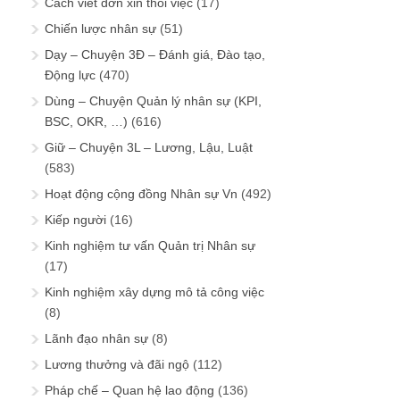
Cách viết đơn xin thôi việc
(17)
Chiến lược nhân sự
(51)
Dạy – Chuyện 3Đ – Đánh giá, Đào tạo,
Động lực
(470)
Dùng – Chuyện Quản lý nhân sự (KPI,
BSC, OKR, …)
(616)
Giữ – Chuyện 3L – Lương, Lậu, Luật
(583)
Hoạt động cộng đồng Nhân sự Vn
(492)
Kiếp người
(16)
Kinh nghiệm tư vấn Quản trị Nhân sự
(17)
Kinh nghiệm xây dựng mô tả công việc
(8)
Lãnh đạo nhân sự
(8)
Lương thưởng và đãi ngộ
(112)
Pháp chế – Quan hệ lao động
(136)