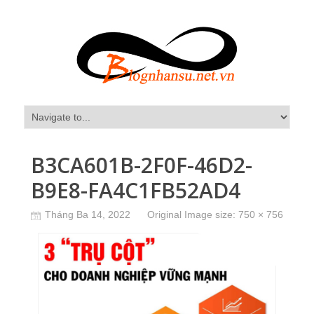
B3CA601B-2F0F-46D2-
B9E8-FA4C1FB52AD4
Tháng Ba 14, 2022
Original Image size:
750 × 756