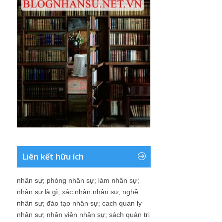
Liên kết hữu ích
nhân sự
;
phòng nhân sự
;
làm nhân sự
;
nhân sự là gì
;
xác nhận nhân sự
;
nghề
nhân sự
;
đào tạo nhân sự
;
cach quan ly
nhân sự
;
nhân viên nhân sự
;
sách quản trị