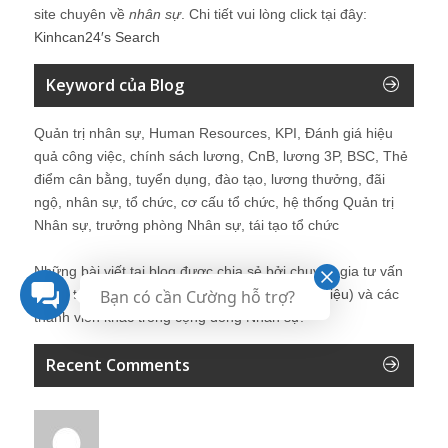
site chuyên về
nhân sự
. Chi tiết vui lòng click tại đây:
Kinhcan24′s Search
Keyword của Blog
Quản trị nhân sự, Human Resources, KPI, Đánh giá hiệu
quả công việc, chính sách lương, CnB, lương 3P, BSC, Thẻ
điểm cân bằng, tuyển dụng, đào tạo, lương thưởng, đãi
ngộ, nhân sự, tổ chức, cơ cấu tổ chức, hệ thống Quản trị
Nhân sự, trưởng phòng Nhân sự, tái tạo tổ chức
Những bài viết tại blog được chia sẻ bởi chuyên gia tư vấn
Bạn có cần Cường hỗ trợ?
Quản trị Nhân sự Nguyễn Hùng Cường (
giới thiệu
) và các
thành viên khác trong cộng đồng Nhân sự.
Recent Comments