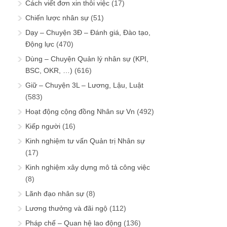
Cách viết đơn xin thôi việc
(17)
Chiến lược nhân sự
(51)
Dạy – Chuyện 3Đ – Đánh giá, Đào tạo,
Động lực
(470)
Dùng – Chuyện Quản lý nhân sự (KPI,
BSC, OKR, …)
(616)
Giữ – Chuyện 3L – Lương, Lậu, Luật
(583)
Hoạt động cộng đồng Nhân sự Vn
(492)
Kiếp người
(16)
Kinh nghiệm tư vấn Quản trị Nhân sự
(17)
Kinh nghiệm xây dựng mô tả công việc
(8)
Lãnh đạo nhân sự
(8)
Lương thưởng và đãi ngộ
(112)
Pháp chế – Quan hệ lao động
(136)