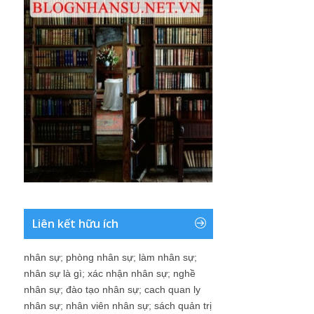
Liên kết hữu ích
nhân sự
;
phòng nhân sự
;
làm nhân sự
;
nhân sự là gì
;
xác nhận nhân sự
;
nghề
nhân sự
;
đào tạo nhân sự
;
cach quan ly
nhân sự
;
nhân viên nhân sự
;
sách quản trị