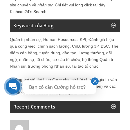
site chuyên về
nhân sự
. Chi tiết vui lòng click tại đây:
Kinhcan24′s Search
Keyword của Blog
Quản trị nhân sự, Human Resources, KPI, Đánh giá hiệu
quả công việc, chính sách lương, CnB, lương 3P, BSC, Thẻ
điểm cân bằng, tuyển dụng, đào tạo, lương thưởng, đãi
ngộ, nhân sự, tổ chức, cơ cấu tổ chức, hệ thống Quản trị
Nhân sự, trưởng phòng Nhân sự, tái tạo tổ chức
Những bài viết tại blog được chia sẻ bởi chuyên gia tư vấn
Bạn có cần Cường hỗ trợ?
Quản trị Nhân sự Nguyễn Hùng Cường (
giới thiệu
) và các
thành viên khác trong cộng đồng Nhân sự.
Recent Comments