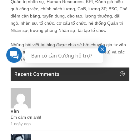
Quản trị nhân sự, Human Resources, KPI, Đánh giá hiệu
quả công việc, chính sách lương, CnB, lương 3P, BSC, Thẻ
điểm cân bằng, tuyển dụng, đào tạo, lương thưởng, đãi
ngộ, nhân sự, tổ chức, cơ cấu tổ chức, hệ thống Quản trị
Nhân sự, trưởng phòng Nhân sự, tái tạo tổ chức
Những bài viết tại blog được chia sẻ bởi chuyên gia tư vấn
Quản trị Nhân sự Nguyễn Hùng Cường (
giới thiệu
) và các
Bạn có cần Cường hỗ trợ?
thành viên khác trong cộng đồng Nhân sự.
Recent Comments
Vân
Em cảm ơn anh!
1 ngày ago