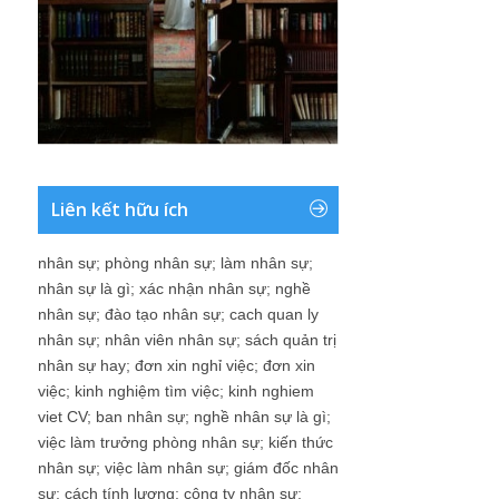
Liên kết hữu ích
nhân sự
;
phòng nhân sự
;
làm nhân sự
;
nhân sự là gì
;
xác nhận nhân sự
;
nghề
nhân sự
;
đào tạo nhân sự
;
cach quan ly
nhân sự
;
nhân viên nhân sự
;
sách quản trị
nhân sự hay
;
đơn xin nghỉ việc
;
đơn xin
việc
;
kinh nghiệm tìm việc
;
kinh nghiem
viet CV
;
ban nhân sự
;
nghề nhân sự là gì
;
việc làm trưởng phòng nhân sự
;
kiến thức
nhân sự
;
việc làm nhân sự
;
giám đốc nhân
sự
;
cách tính lương
;
công ty nhân sự
;