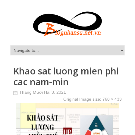
Khao sat luong mien phi
cac nam-min
Tháng Mười Hai 3, 2021
Original Image size:
768 × 433