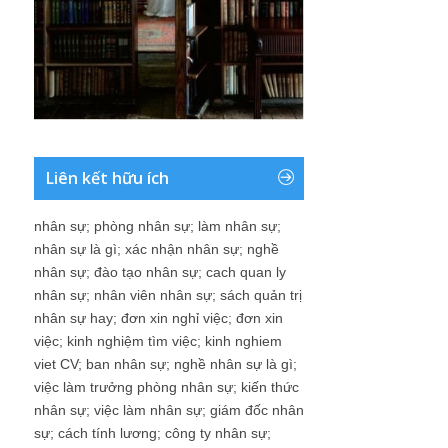
Liên kết hữu ích
nhân sự
;
phòng nhân sự
;
làm nhân sự
;
nhân sự là gì
;
xác nhận nhân sự
;
nghề
nhân sự
;
đào tạo nhân sự
;
cach quan ly
nhân sự
;
nhân viên nhân sự
;
sách quản trị
nhân sự hay
;
đơn xin nghỉ việc
;
đơn xin
việc
;
kinh nghiệm tìm việc
;
kinh nghiem
viet CV
;
ban nhân sự
;
nghề nhân sự là gì
;
việc làm trưởng phòng nhân sự
;
kiến thức
nhân sự
;
việc làm nhân sự
;
giám đốc nhân
sự
;
cách tính lương
;
công ty nhân sự
;