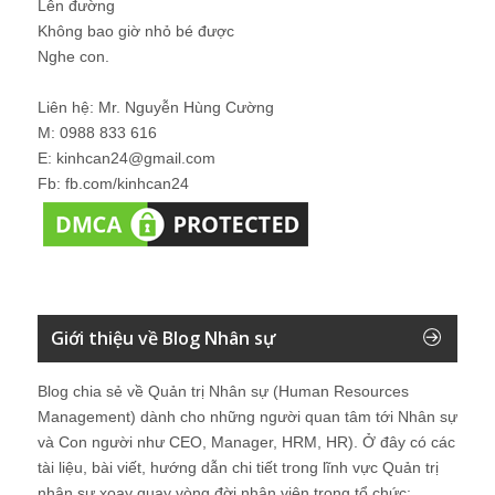
Lên đường
Không bao giờ nhỏ bé được
Nghe con.
Liên hệ: Mr. Nguyễn Hùng Cường
M: 0988 833 616
E: kinhcan24@gmail.com
Fb: fb.com/kinhcan24
Giới thiệu về Blog Nhân sự
Blog chia sẻ về Quản trị Nhân sự (Human Resources
Management) dành cho những người quan tâm tới Nhân sự
và Con người như CEO, Manager, HRM, HR). Ở đây có các
tài liệu, bài viết, hướng dẫn chi tiết trong lĩnh vực Quản trị
nhân sự xoay quay vòng đời nhân viên trong tổ chức: