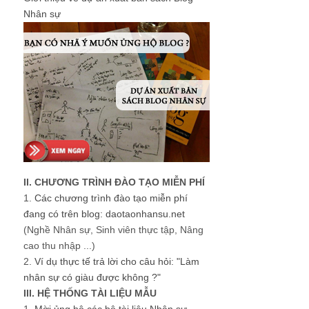
Nhân sự
II. CHƯƠNG TRÌNH ĐÀO TẠO MIỄN PHÍ
1.
Các chương trình đào tạo miễn phí
đang có trên blog: daotaonhansu.net
(Nghề Nhân sự, Sinh viên thực tập, Nâng
cao thu nhập ...)
2.
Ví dụ thực tế trả lời cho câu hỏi: "Làm
nhân sự có giàu được không ?"
III. HỆ THỐNG TÀI LIỆU MẪU
1.
Mời ủng hộ các bộ tài liệu Nhân sự