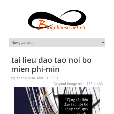
tai lieu dao tao noi bo
mien phi-min
Tháng Mười Một 21, 2021
Original Image size:
768 × 433