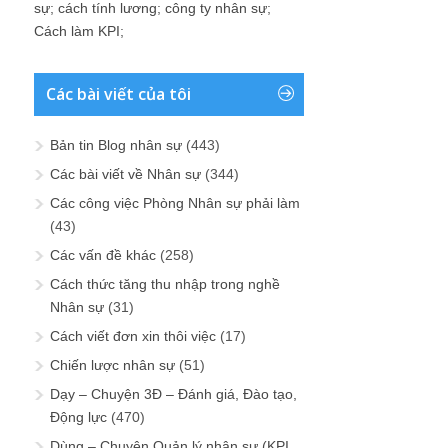
sự
;
cách tính lương
;
công ty nhân sự
;
Cách làm KPI
;
Các bài viết của tôi
Bản tin Blog nhân sự
(443)
Các bài viết về Nhân sự
(344)
Các công việc Phòng Nhân sự phải làm
(43)
Các vấn đề khác
(258)
Cách thức tăng thu nhập trong nghề
Nhân sự
(31)
Cách viết đơn xin thôi việc
(17)
Chiến lược nhân sự
(51)
Dạy – Chuyện 3Đ – Đánh giá, Đào tạo,
Động lực
(470)
Dùng – Chuyện Quản lý nhân sự (KPI,