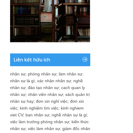
Liên kết hữu ích
nhân sự
;
phòng nhân sự
;
làm nhân sự
;
nhân sự là gì
;
xác nhận nhân sự
;
nghề
nhân sự
;
đào tạo nhân sự
;
cach quan ly
nhân sự
;
nhân viên nhân sự
;
sách quản trị
nhân sự hay
;
đơn xin nghỉ việc
;
đơn xin
việc
;
kinh nghiệm tìm việc
;
kinh nghiem
viet CV
;
ban nhân sự
;
nghề nhân sự là gì
;
việc làm trưởng phòng nhân sự
;
kiến thức
nhân sự
;
việc làm nhân sự
;
giám đốc nhân