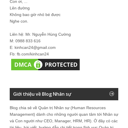
Con ơi, ...
Lên đường
Không bao giờ nhỏ bé được
Nghe con.
Liên hệ: Mr. Nguyễn Hùng Cường
M: 0988 833 616
E: kinhcan24@gmail.com
Fb: fb.com/kinhcan24
Giới thiệu về Blog Nhân sự
Blog chia sẻ về Quản trị Nhân sự (Human Resources
Management) dành cho những người quan tâm tới Nhân sự
và Con người như CEO, Manager, HRM, HR). Ở đây có các
tài liệu, bài viết, hướng dẫn chi tiết trong lĩnh vực Quản trị