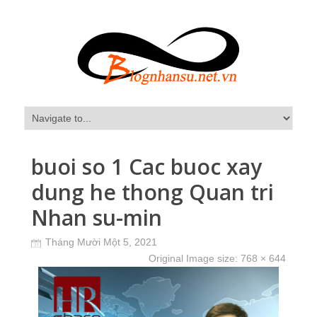
buoi so 1 Cac buoc xay
dung he thong Quan tri
Nhan su-min
Tháng Mười Một 5, 2021
Original Image size:
768 × 644