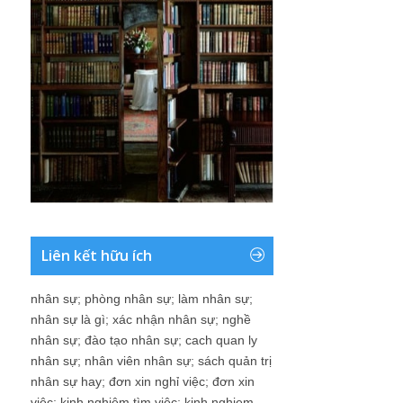
Liên kết hữu ích
nhân sự
;
phòng nhân sự
;
làm nhân sự
;
nhân sự là gì
;
xác nhận nhân sự
;
nghề
nhân sự
;
đào tạo nhân sự
;
cach quan ly
nhân sự
;
nhân viên nhân sự
;
sách quản trị
nhân sự hay
;
đơn xin nghỉ việc
;
đơn xin
việc
;
kinh nghiệm tìm việc
;
kinh nghiem