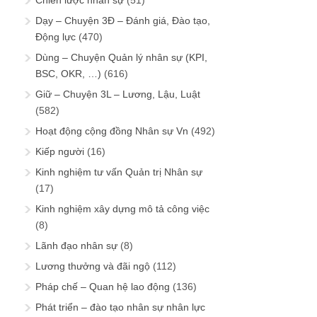
Chiến lược nhân sự
(51)
Dạy – Chuyện 3Đ – Đánh giá, Đào tạo,
Động lực
(470)
Dùng – Chuyện Quản lý nhân sự (KPI,
BSC, OKR, …)
(616)
Giữ – Chuyện 3L – Lương, Lậu, Luật
(582)
Hoạt động cộng đồng Nhân sự Vn
(492)
Kiếp người
(16)
Kinh nghiệm tư vấn Quản trị Nhân sự
(17)
Kinh nghiệm xây dựng mô tả công việc
(8)
Lãnh đạo nhân sự
(8)
Lương thưởng và đãi ngộ
(112)
Pháp chế – Quan hệ lao động
(136)
Phát triển – đào tạo nhân sự nhân lực