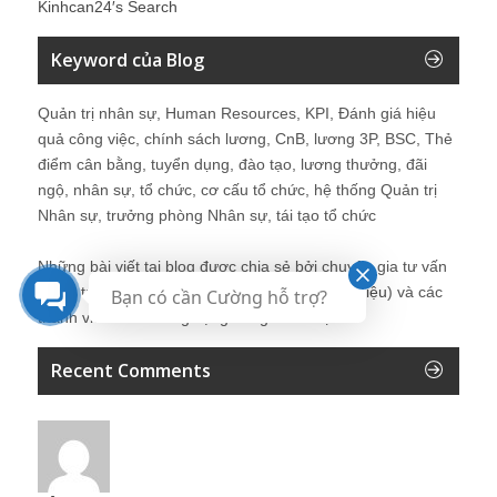
Kinhcan24′s Search
Keyword của Blog
Quản trị nhân sự, Human Resources, KPI, Đánh giá hiệu
quả công việc, chính sách lương, CnB, lương 3P, BSC, Thẻ
điểm cân bằng, tuyển dụng, đào tạo, lương thưởng, đãi
ngộ, nhân sự, tổ chức, cơ cấu tổ chức, hệ thống Quản trị
Nhân sự, trưởng phòng Nhân sự, tái tạo tổ chức
Những bài viết tại blog được chia sẻ bởi chuyên gia tư vấn
Quản trị Nhân sự Nguyễn Hùng Cường (
giới thiệu
) và các
Bạn có cần Cường hỗ trợ?
thành viên khác trong cộng đồng Nhân sự.
Recent Comments