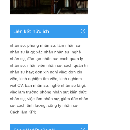
Liên kết hữu ích
nhân sự
;
phòng nhân sự
;
làm nhân sự
;
nhân sự là gì
;
xác nhận nhân sự
;
nghề
nhân sự
;
đào tạo nhân sự
;
cach quan ly
nhân sự
;
nhân viên nhân sự
;
sách quản trị
nhân sự hay
;
đơn xin nghỉ việc
;
đơn xin
việc
;
kinh nghiệm tìm việc
;
kinh nghiem
viet CV
;
ban nhân sự
;
nghề nhân sự là gì
;
việc làm trưởng phòng nhân sự
;
kiến thức
nhân sự
;
việc làm nhân sự
;
giám đốc nhân
sự
;
cách tính lương
;
công ty nhân sự
;
Cách làm KPI
;