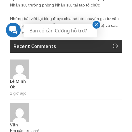
Nhân sự, trưởng phòng Nhân sự, tái tạo tổ chức
Những bài viết tại blog được chia sẻ bởi chuyên gia tư vấn
Quản trị Nhân sự Nguyễn Hùng Cường (
giới thiệu
) và các
Bạn có cần Cường hỗ trợ?
thành viên khác trong cộng đồng Nhân sự.
Recent Comments
Lê Minh
Ok
1 giờ ago
Vân
Em cảm ơn anh!