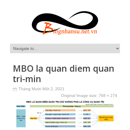
MBO la quan diem quan
tri-min
Tháng Mười Một 2, 2021
Original Image size:
768 × 274