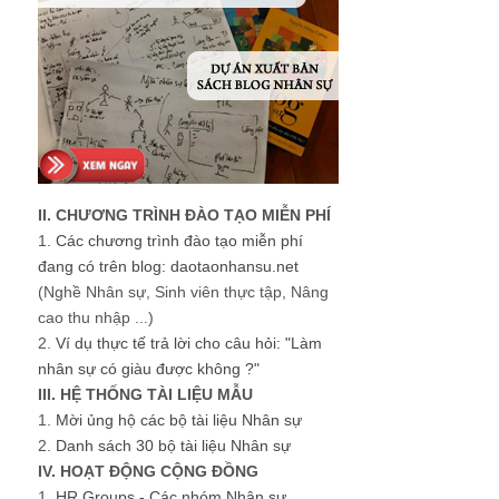
II. CHƯƠNG TRÌNH ĐÀO TẠO MIỄN PHÍ
1.
Các chương trình đào tạo miễn phí
đang có trên blog: daotaonhansu.net
(Nghề Nhân sự, Sinh viên thực tập, Nâng
cao thu nhập ...)
2.
Ví dụ thực tế trả lời cho câu hỏi: "Làm
nhân sự có giàu được không ?"
III. HỆ THỐNG TÀI LIỆU MẪU
1.
Mời ủng hộ các bộ tài liệu Nhân sự
2.
Danh sách 30 bộ tài liệu Nhân sự
IV. HOẠT ĐỘNG CỘNG ĐỒNG
1.
HR Groups - Các nhóm Nhân sự