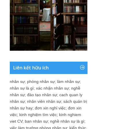
Liên kết hữu ích
nhân sự
;
phòng nhân sự
;
làm nhân sự
;
nhân sự là gì
;
xác nhận nhân sự
;
nghề
nhân sự
;
đào tạo nhân sự
;
cach quan ly
nhân sự
;
nhân viên nhân sự
;
sách quản trị
nhân sự hay
;
đơn xin nghỉ việc
;
đơn xin
việc
;
kinh nghiệm tìm việc
;
kinh nghiem
viet CV
;
ban nhân sự
;
nghề nhân sự là gì
;
việc làm trưởng phòng nhân sự
;
kiến thức