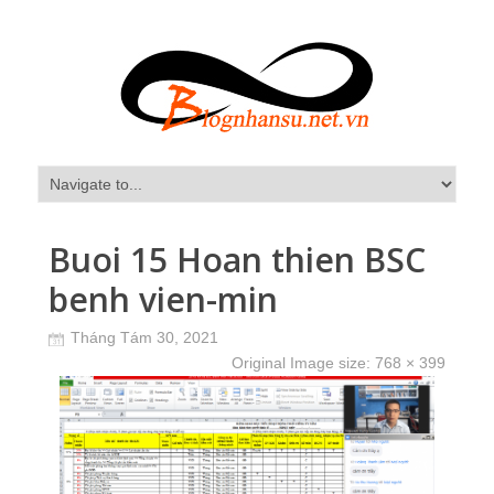
Buoi 15 Hoan thien BSC
benh vien-min
Tháng Tám 30, 2021
Original Image size:
768 × 399