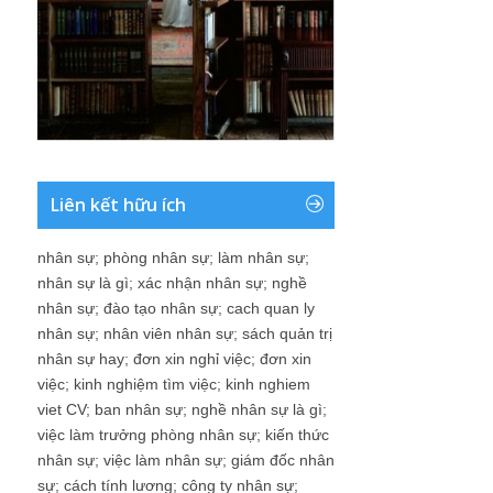
Liên kết hữu ích
nhân sự
;
phòng nhân sự
;
làm nhân sự
;
nhân sự là gì
;
xác nhận nhân sự
;
nghề
nhân sự
;
đào tạo nhân sự
;
cach quan ly
nhân sự
;
nhân viên nhân sự
;
sách quản trị
nhân sự hay
;
đơn xin nghỉ việc
;
đơn xin
việc
;
kinh nghiệm tìm việc
;
kinh nghiem
viet CV
;
ban nhân sự
;
nghề nhân sự là gì
;
việc làm trưởng phòng nhân sự
;
kiến thức
nhân sự
;
việc làm nhân sự
;
giám đốc nhân
sự
;
cách tính lương
;
công ty nhân sự
;