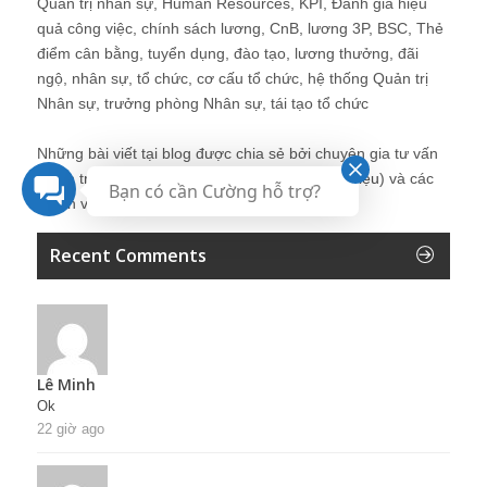
Quản trị nhân sự, Human Resources, KPI, Đánh giá hiệu
quả công việc, chính sách lương, CnB, lương 3P, BSC, Thẻ
điểm cân bằng, tuyển dụng, đào tạo, lương thưởng, đãi
ngộ, nhân sự, tổ chức, cơ cấu tổ chức, hệ thống Quản trị
Nhân sự, trưởng phòng Nhân sự, tái tạo tổ chức
Những bài viết tại blog được chia sẻ bởi chuyên gia tư vấn
Quản trị Nhân sự Nguyễn Hùng Cường (
giới thiệu
) và các
Bạn có cần Cường hỗ trợ?
thành viên khác trong cộng đồng Nhân sự.
Recent Comments
Lê Minh
Ok
22 giờ ago