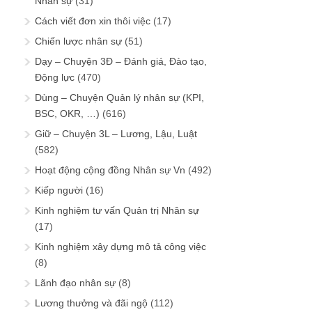
Nhân sự
(31)
Cách viết đơn xin thôi việc
(17)
Chiến lược nhân sự
(51)
Dạy – Chuyện 3Đ – Đánh giá, Đào tạo,
Động lực
(470)
Dùng – Chuyện Quản lý nhân sự (KPI,
BSC, OKR, …)
(616)
Giữ – Chuyện 3L – Lương, Lậu, Luật
(582)
Hoạt động cộng đồng Nhân sự Vn
(492)
Kiếp người
(16)
Kinh nghiệm tư vấn Quản trị Nhân sự
(17)
Kinh nghiệm xây dựng mô tả công việc
(8)
Lãnh đạo nhân sự
(8)
Lương thưởng và đãi ngộ
(112)