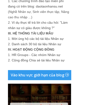
1.
Các chương trình đào tạo miễn phí
đang có trên blog: daotaonhansu.net
(Nghề Nhân sự, Sinh viên thực tập, Nâng
cao thu nhập ...)
2.
Ví dụ thực tế trả lời cho câu hỏi: "Làm
nhân sự có giàu được không ?"
III. HỆ THỐNG TÀI LIỆU MẪU
1.
Mời ủng hộ các bộ tài liệu Nhân sự
2.
Danh sách 30 bộ tài liệu Nhân sự
IV. HOẠT ĐỘNG CỘNG ĐỒNG
1.
HR Groups - Các nhóm Nhân sự
2.
Cộng đồng Chia sẻ tài liệu Nhân sự
Vào khu vực giới hạn của blog