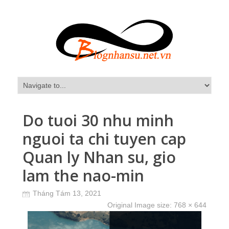
Do tuoi 30 nhu minh
nguoi ta chi tuyen cap
Quan ly Nhan su, gio
lam the nao-min
Tháng Tám 13, 2021
Original Image size:
768 × 644