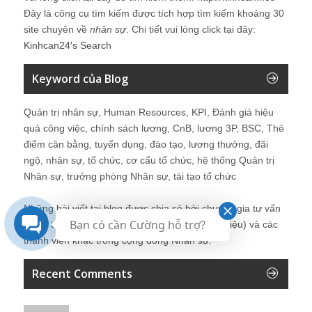
Đây là công cụ tìm kiếm được tích hợp tìm kiếm khoảng 30
site chuyên về
nhân sự
. Chi tiết vui lòng click tại đây:
Kinhcan24′s Search
Keyword của Blog
Quản trị nhân sự, Human Resources, KPI, Đánh giá hiệu
quả công việc, chính sách lương, CnB, lương 3P, BSC, Thẻ
điểm cân bằng, tuyển dụng, đào tạo, lương thưởng, đãi
ngộ, nhân sự, tổ chức, cơ cấu tổ chức, hệ thống Quản trị
Nhân sự, trưởng phòng Nhân sự, tái tạo tổ chức
Những bài viết tại blog được chia sẻ bởi chuyên gia tư vấn
Bạn có cần Cường hỗ trợ?
Quản trị Nhân sự Nguyễn Hùng Cường (
giới thiệu
) và các
thành viên khác trong cộng đồng Nhân sự.
Recent Comments