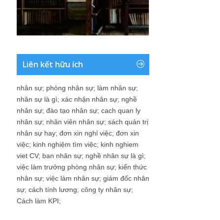
Liên kết hữu ích
nhân sự
;
phòng nhân sự
;
làm nhân sự
;
nhân sự là gì
;
xác nhận nhân sự
;
nghề
nhân sự
;
đào tạo nhân sự
;
cach quan ly
nhân sự
;
nhân viên nhân sự
;
sách quản trị
nhân sự hay
;
đơn xin nghỉ việc
;
đơn xin
việc
;
kinh nghiệm tìm việc
;
kinh nghiem
viet CV
;
ban nhân sự
;
nghề nhân sự là gì
;
việc làm trưởng phòng nhân sự
;
kiến thức
nhân sự
;
việc làm nhân sự
;
giám đốc nhân
sự
;
cách tính lương
;
công ty nhân sự
;
Cách làm KPI
;