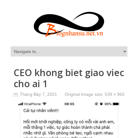
CEO khong biet giao viec
cho ai 1
Tháng Bảy 7, 2021
Original Image size:
539 × 960