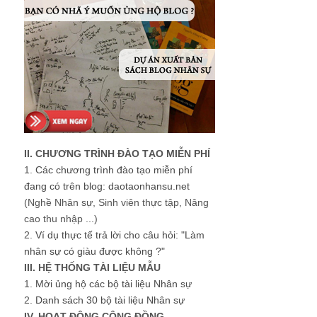
II. CHƯƠNG TRÌNH ĐÀO TẠO MIỄN PHÍ
1.
Các chương trình đào tạo miễn phí
đang có trên blog: daotaonhansu.net
(Nghề Nhân sự, Sinh viên thực tập, Nâng
cao thu nhập ...)
2.
Ví dụ thực tế trả lời cho câu hỏi: "Làm
nhân sự có giàu được không ?"
III. HỆ THỐNG TÀI LIỆU MẪU
1.
Mời ủng hộ các bộ tài liệu Nhân sự
2.
Danh sách 30 bộ tài liệu Nhân sự
IV. HOẠT ĐỘNG CỘNG ĐỒNG