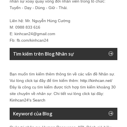
nhân sự xoay quay vòng đời nhân viên trong tổ chức:
Tuyển - Dạy - Dùng - Giữ - Thải.
Liên hệ: Mr. Nguyễn Hùng Cường
M: 0988 833 616
E: kinhcan24@gmail.com
Fb: fb.com/kinhcan24
Tìm kiếm trên Blog Nhân sự
Bạn muốn tìm kiếm thêm thông tin về các vấn đề
Nhân sự
.
Vui lòng click tại đây để tìm kiếm thêm:
http://kinhcan.net/
Đây là công cụ tìm kiếm được tích hợp tìm kiếm khoảng 30
site chuyên về
nhân sự
. Chi tiết vui lòng click tại đây:
Kinhcan24′s Search
Keyword của Blog