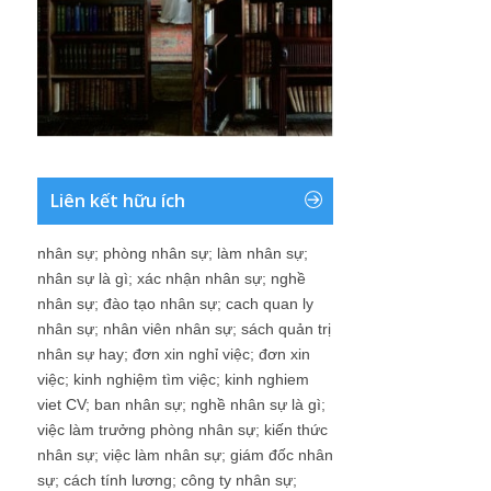
Liên kết hữu ích
nhân sự
;
phòng nhân sự
;
làm nhân sự
;
nhân sự là gì
;
xác nhận nhân sự
;
nghề
nhân sự
;
đào tạo nhân sự
;
cach quan ly
nhân sự
;
nhân viên nhân sự
;
sách quản trị
nhân sự hay
;
đơn xin nghỉ việc
;
đơn xin
việc
;
kinh nghiệm tìm việc
;
kinh nghiem
viet CV
;
ban nhân sự
;
nghề nhân sự là gì
;
việc làm trưởng phòng nhân sự
;
kiến thức
nhân sự
;
việc làm nhân sự
;
giám đốc nhân
sự
;
cách tính lương
;
công ty nhân sự
;