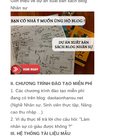
Giới thiệu về dự án xuất bản sách Blog
Nhân sự
II. CHƯƠNG TRÌNH ĐÀO TẠO MIỄN PHÍ
1.
Các chương trình đào tạo miễn phí
đang có trên blog: daotaonhansu.net
(Nghề Nhân sự, Sinh viên thực tập, Nâng
cao thu nhập ...)
2.
Ví dụ thực tế trả lời cho câu hỏi: "Làm
nhân sự có giàu được không ?"
III. HỆ THỐNG TÀI LIỆU MẪU