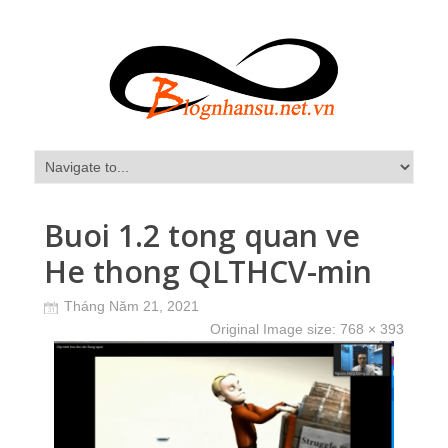
Buoi 1.2 tong quan ve
He thong QLTHCV-min
Tháng Năm 21, 2021
Original Image size:
768 × 393