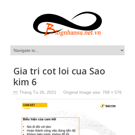
Gia tri cot loi cua Sao
kim 6
Tháng Tư 26, 2021
Original Image size:
768 × 576