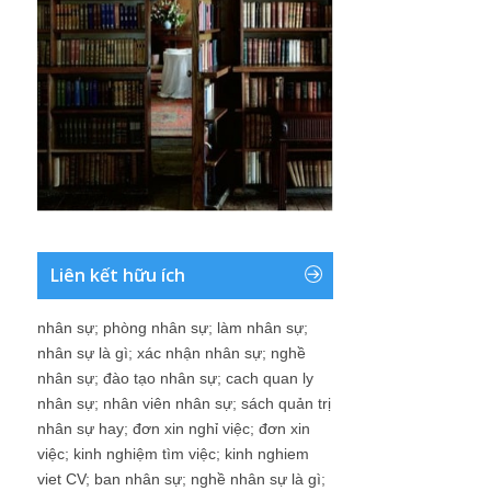
Liên kết hữu ích
nhân sự
;
phòng nhân sự
;
làm nhân sự
;
nhân sự là gì
;
xác nhận nhân sự
;
nghề
nhân sự
;
đào tạo nhân sự
;
cach quan ly
nhân sự
;
nhân viên nhân sự
;
sách quản trị
nhân sự hay
;
đơn xin nghỉ việc
;
đơn xin
việc
;
kinh nghiệm tìm việc
;
kinh nghiem
viet CV
;
ban nhân sự
;
nghề nhân sự là gì
;