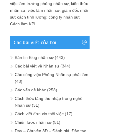
việc làm trưởng phòng nhân sự
;
kiến thức
nhân sự
;
việc làm nhân sự
;
giám đốc nhân
sự
;
cách tính lương
;
công ty nhân sự
;
Cách làm KPI
;
Các bài viết của tôi
Bản tin Blog nhân sự
(443)
Các bài viết về Nhân sự
(344)
Các công việc Phòng Nhân sự phải làm
(43)
Các vấn đề khác
(258)
Cách thức tăng thu nhập trong nghề
Nhân sự
(31)
Cách viết đơn xin thôi việc
(17)
Chiến lược nhân sự
(51)
Dạy – Chuyện 3Đ – Đánh giá, Đào tạo,