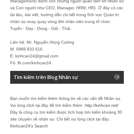
Management) dành cho những người quan tâm tới Nhân sự
và Con người như CEO, Manager, HRM, HR). Ở đây có các
tài liệu, bài viết, hướng dẫn chi tiết trong lĩnh vực Quản trị
nhân sự xoay quay vòng đời nhân viên trong tổ chức:
Tuyển - Dạy - Dùng - Giữ - Thải.
Liên hệ: Mr. Nguyễn Hùng Cường
M: 0988 833 616
E: kinhcan24@gmail.com
Fb: fb.com/kinhcan24
Tìm kiếm trên Blog Nhân sự
Bạn muốn tìm kiếm thêm thông tin về các vấn đề
Nhân sự
.
Vui lòng click tại đây để tìm kiếm thêm:
http://kinhcan.net/
Đây là công cụ tìm kiếm được tích hợp tìm kiếm khoảng 30
site chuyên về
nhân sự
. Chi tiết vui lòng click tại đây:
Kinhcan24′s Search