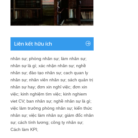
Liên kết hữu ích
nhân sự
;
phòng nhân sự
;
làm nhân sự
;
nhân sự là gì
;
xác nhận nhân sự
;
nghề
nhân sự
;
đào tạo nhân sự
;
cach quan ly
nhân sự
;
nhân viên nhân sự
;
sách quản trị
nhân sự hay
;
đơn xin nghỉ việc
;
đơn xin
việc
;
kinh nghiệm tìm việc
;
kinh nghiem
viet CV
;
ban nhân sự
;
nghề nhân sự là gì
;
việc làm trưởng phòng nhân sự
;
kiến thức
nhân sự
;
việc làm nhân sự
;
giám đốc nhân
sự
;
cách tính lương
;
công ty nhân sự
;
Cách làm KPI
;