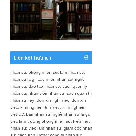
Liên kết hữu ích
nhân sự
;
phòng nhân sự
;
làm nhân sự
;
nhân sự là gì
;
xác nhận nhân sự
;
nghề
nhân sự
;
đào tạo nhân sự
;
cach quan ly
nhân sự
;
nhân viên nhân sự
;
sách quản trị
nhân sự hay
;
đơn xin nghỉ việc
;
đơn xin
việc
;
kinh nghiệm tìm việc
;
kinh nghiem
viet CV
;
ban nhân sự
;
nghề nhân sự là gì
;
việc làm trưởng phòng nhân sự
;
kiến thức
nhân sự
;
việc làm nhân sự
;
giám đốc nhân
sự
;
cách tính lương
;
công ty nhân sự
;