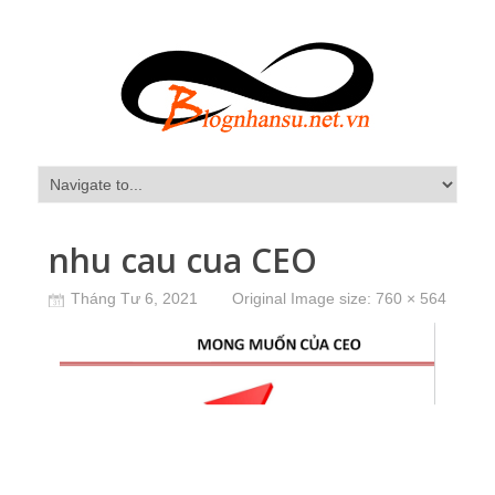
nhu cau cua CEO
Tháng Tư 6, 2021
Original Image size:
760 × 564