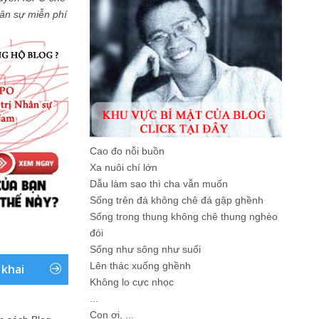
Nhân sự miễn phí
Cao đo nỗi buồn
Xa nuôi chí lớn
Dẫu làm sao thì cha vẫn muốn
Sống trên đá không chê đá gập ghềnh
Sống trong thung không chê thung nghèo
đói
Sống như sông như suối
Lên thác xuống ghềnh
 khai
Không lo cực nhọc
...
Con ơi, ...