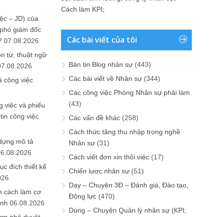
Cách làm KPI
;
ệc – JD) của
 phó giám đốc
Các bài viết của tôi
?
07.08.2026
n từ, thuật ngữ
Bản tin Blog nhân sự
(443)
07.08.2026
Các bài viết về Nhân sự
(344)
ả công việc
Các công việc Phòng Nhân sự phải làm
(43)
 việc và phiếu
tin công việc
Các vấn đề khác
(258)
Cách thức tăng thu nhập trong nghề
 dựng mô tả
Nhân sự
(31)
06.08.2026
Cách viết đơn xin thôi việc
(17)
ục đích thiết kế
Chiến lược nhân sự
(51)
026
Dạy – Chuyện 3Đ – Đánh giá, Đào tạo,
n cách làm cơ
Động lực
(470)
anh
06.08.2026
Dùng – Chuyện Quản lý nhân sự (KPI,