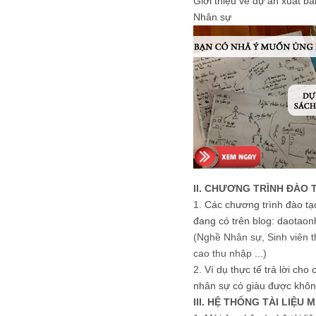
Giới thiệu về dự án xuất b
Nhân sự
II. CHƯƠNG TRÌNH ĐÀO 
1.
Các chương trình đào tạ
đang có trên blog: daotaon
(Nghề Nhân sự, Sinh viên t
cao thu nhập ...)
2.
Ví dụ thực tế trả lời cho
nhân sự có giàu được khôn
III. HỆ THỐNG TÀI LIỆU 