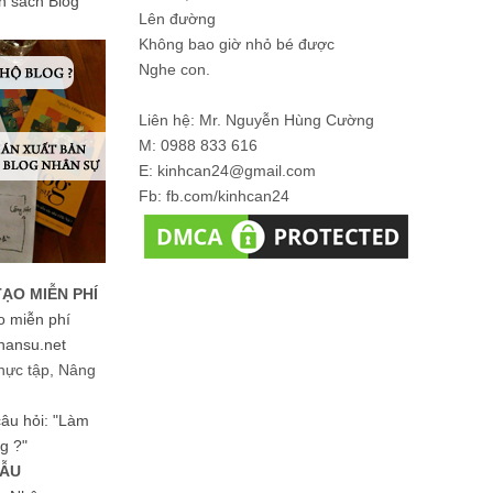
ản sách Blog
Lên đường
Không bao giờ nhỏ bé được
Nghe con.
Liên hệ: Mr. Nguyễn Hùng Cường
M: 0988 833 616
E: kinhcan24@gmail.com
Fb: fb.com/kinhcan24
TẠO MIỄN PHÍ
o miễn phí
hansu.net
hực tập, Nâng
 câu hỏi: "Làm
g ?"
MẪU