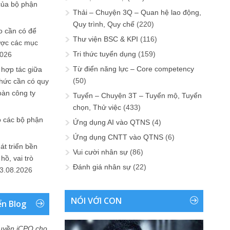
của bộ phận
Thải – Chuyện 3Q – Quan hệ lao động,
Quy trình, Quy chế
(220)
 cần có để
Thư viện BSC & KPI
(116)
ược các mục
Tri thức tuyển dụng
(159)
2026
Từ điển năng lực – Core competency
 hợp tác giữa
(50)
chức cần có quy
oàn công ty
Tuyển – Chuyện 3T – Tuyển mộ, Tuyển
chọn, Thử việc
(433)
o các bộ phận
Ứng dụng AI vào QTNS
(4)
Ứng dụng CNTT vào QTNS
(6)
át triển bền
Vui cười nhân sự
(86)
ồ, vai trò
Đánh giá nhân sự
(22)
3.08.2026
NÓI VỚI CON
ển Blog
uyền iCPO cho