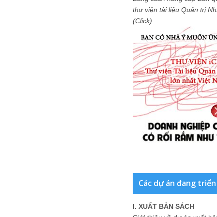
thư viện tài liệu Quản trị 
(Click)
Các dự án đang triển
I. XUẤT BẢN SÁCH