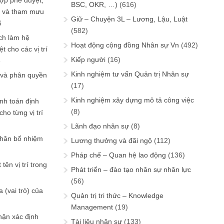
ợp phê duyệt,
BSC, OKR, …)
(616)
in và tham mưu
Giữ – Chuyện 3L – Lương, Lậu, Luật
6
(582)
ch làm hệ
Hoạt động cộng đồng Nhân sự Vn
(492)
t cho các vị trí
Kiếp người
(16)
6
Kinh nghiệm tư vấn Quản trị Nhân sự
 và phân quyền
(17)
Kinh nghiệm xây dựng mô tả công việc
ính toán định
(8)
ho từng vị trí
Lãnh đạo nhân sự
(8)
phân bổ nhiệm
Lương thưởng và đãi ngộ
(112)
Pháp chế – Quan hệ lao động
(136)
tên vị trí trong
Phát triển – đào tạo nhân sự nhân lực
(56)
 (vai trò) của
Quản trị tri thức – Knowledge
Management
(19)
hận xác định
Tài liệu nhân sự
(133)