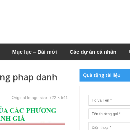
Mục lục – Bài mới
Các dự án cá nhân
ong phap danh
Quà tặng tài liệu
Original Image size:
722 × 541