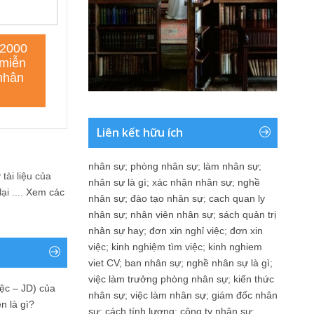
Liên kết hữu ích
nhân sự
;
phòng nhân sự
;
làm nhân sự
;
tài liệu của
nhân sự là gì
;
xác nhận nhân sự
;
nghề
i ....
Xem các
nhân sự
;
đào tạo nhân sự
;
cach quan ly
nhân sự
;
nhân viên nhân sự
;
sách quản trị
nhân sự hay
;
đơn xin nghỉ việc
;
đơn xin
việc
;
kinh nghiệm tìm việc
;
kinh nghiem
viet CV
;
ban nhân sự
;
nghề nhân sự là gì
;
việc làm trưởng phòng nhân sự
;
kiến thức
ệc – JD) của
nhân sự
;
việc làm nhân sự
;
giám đốc nhân
n là gì?
sự
;
cách tính lương
;
công ty nhân sự
;