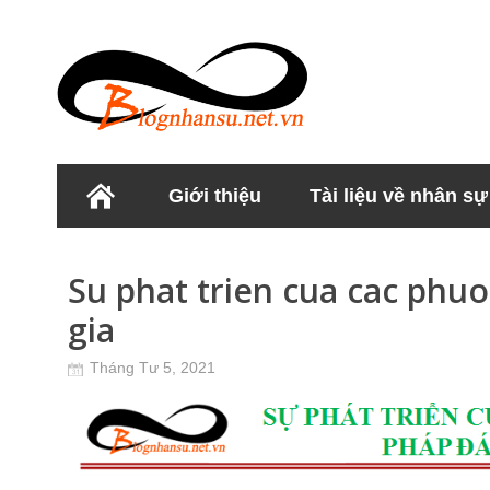
Giới thiệu
Tài liệu về nhân sự
Học viện Nhân sư
Su phat trien cua cac phu
gia
Tháng Tư 5, 2021