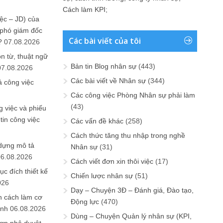
Cách làm KPI
;
ệc – JD) của
 phó giám đốc
Các bài viết của tôi
?
07.08.2026
n từ, thuật ngữ
Bản tin Blog nhân sự
(443)
07.08.2026
Các bài viết về Nhân sự
(344)
ả công việc
Các công việc Phòng Nhân sự phải làm
(43)
 việc và phiếu
tin công việc
Các vấn đề khác
(258)
Cách thức tăng thu nhập trong nghề
 dựng mô tả
Nhân sự
(31)
06.08.2026
Cách viết đơn xin thôi việc
(17)
ục đích thiết kế
Chiến lược nhân sự
(51)
026
Dạy – Chuyện 3Đ – Đánh giá, Đào tạo,
n cách làm cơ
Động lực
(470)
anh
06.08.2026
Dùng – Chuyện Quản lý nhân sự (KPI,