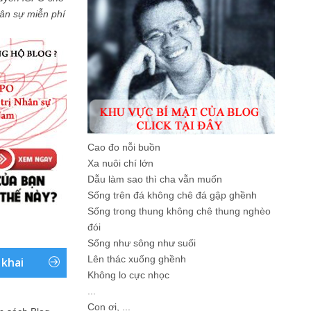
Nhân sự miễn phí
Cao đo nỗi buồn
Xa nuôi chí lớn
Dẫu làm sao thì cha vẫn muốn
Sống trên đá không chê đá gập ghềnh
Sống trong thung không chê thung nghèo
đói
Sống như sông như suối
Lên thác xuống ghềnh
 khai
Không lo cực nhọc
...
Con ơi, ...