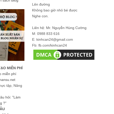
ản sách Blog
Lên đường
Không bao giờ nhỏ bé được
Nghe con.
Liên hệ: Mr. Nguyễn Hùng Cường
M: 0988 833 616
E: kinhcan24@gmail.com
Fb: fb.com/kinhcan24
TẠO MIỄN PHÍ
o miễn phí
hansu.net
hực tập, Nâng
 câu hỏi: "Làm
g ?"
MẪU