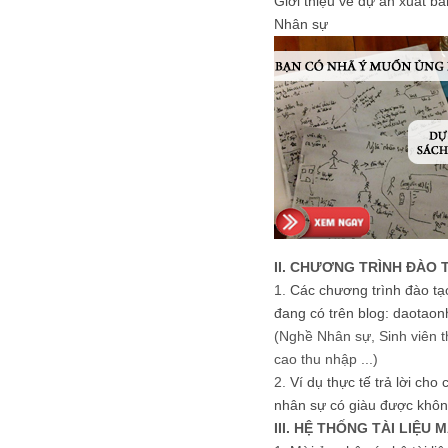
Giới thiệu về dự án xuất b
Nhân sự
II. CHƯƠNG TRÌNH ĐÀO 
1.
Các chương trình đào tạ
đang có trên blog: daotaon
(Nghề Nhân sự, Sinh viên t
cao thu nhập ...)
2.
Ví dụ thực tế trả lời cho
nhân sự có giàu được khôn
III. HỆ THỐNG TÀI LIỆU 