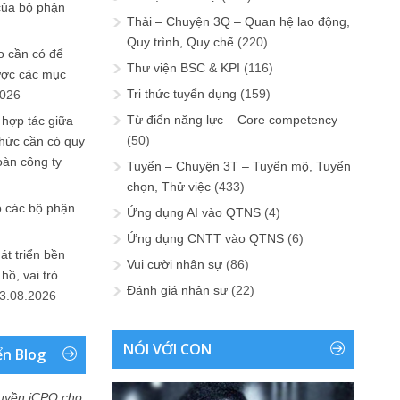
của bộ phận
Thải – Chuyện 3Q – Quan hệ lao động,
Quy trình, Quy chế
(220)
 cần có để
Thư viện BSC & KPI
(116)
ược các mục
Tri thức tuyển dụng
(159)
2026
Từ điển năng lực – Core competency
 hợp tác giữa
(50)
chức cần có quy
oàn công ty
Tuyển – Chuyện 3T – Tuyển mộ, Tuyển
chọn, Thử việc
(433)
o các bộ phận
Ứng dụng AI vào QTNS
(4)
Ứng dụng CNTT vào QTNS
(6)
át triển bền
Vui cười nhân sự
(86)
ồ, vai trò
Đánh giá nhân sự
(22)
3.08.2026
NÓI VỚI CON
ển Blog
uyền iCPO cho