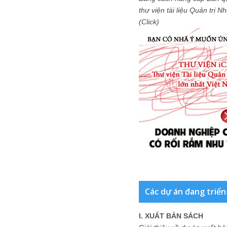
thư viện tài liệu Quản trị 
(Click)
Các dự án đang triển
I. XUẤT BẢN SÁCH