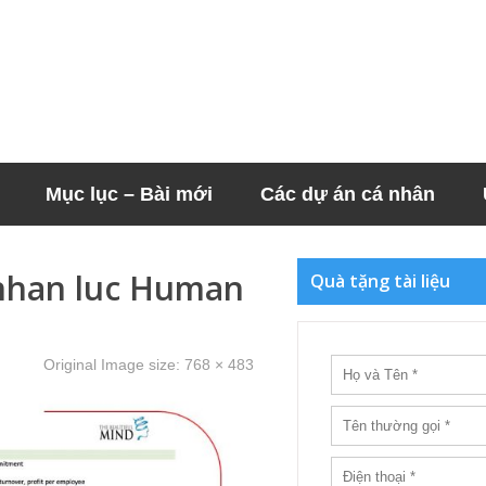
Mục lục – Bài mới
Các dự án cá nhân
 nhan luc Human
Quà tặng tài liệu
Original Image size:
768 × 483