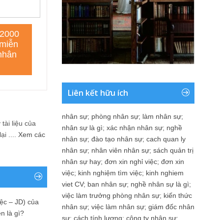
Liên kết hữu ích
nhân sự
;
phòng nhân sự
;
làm nhân sự
;
tài liệu của
nhân sự là gì
;
xác nhận nhân sự
;
nghề
i ....
Xem các
nhân sự
;
đào tạo nhân sự
;
cach quan ly
nhân sự
;
nhân viên nhân sự
;
sách quản trị
nhân sự hay
;
đơn xin nghỉ việc
;
đơn xin
việc
;
kinh nghiệm tìm việc
;
kinh nghiem
viet CV
;
ban nhân sự
;
nghề nhân sự là gì
;
việc làm trưởng phòng nhân sự
;
kiến thức
ệc – JD) của
nhân sự
;
việc làm nhân sự
;
giám đốc nhân
n là gì?
sự
;
cách tính lương
;
công ty nhân sự
;