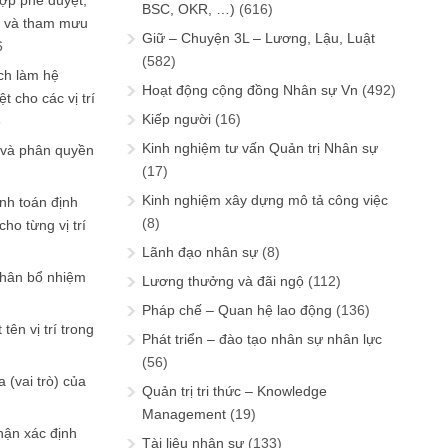
ợp phê duyệt,
BSC, OKR, …)
(616)
in và tham mưu
Giữ – Chuyện 3L – Lương, Lậu, Luật
6
(582)
ch làm hệ
Hoạt động cộng đồng Nhân sự Vn
(492)
t cho các vị trí
Kiếp người
(16)
6
Kinh nghiệm tư vấn Quản trị Nhân sự
 và phân quyền
(17)
Kinh nghiệm xây dựng mô tả công việc
ính toán định
(8)
ho từng vị trí
Lãnh đạo nhân sự
(8)
phân bổ nhiệm
Lương thưởng và đãi ngộ
(112)
Pháp chế – Quan hệ lao động
(136)
tên vị trí trong
Phát triển – đào tạo nhân sự nhân lực
(56)
 (vai trò) của
Quản trị tri thức – Knowledge
Management
(19)
hận xác định
Tài liệu nhân sự
(133)