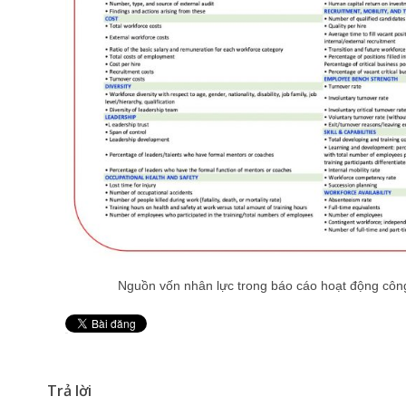
Nguồn vốn nhân lực trong báo cáo hoạt động công
Pin It
Trả lời