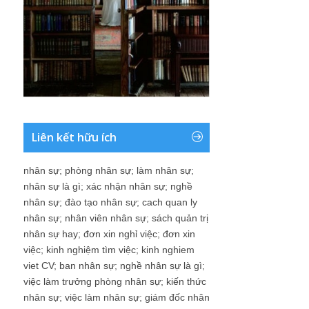
Liên kết hữu ích
nhân sự
;
phòng nhân sự
;
làm nhân sự
;
nhân sự là gì
;
xác nhận nhân sự
;
nghề
nhân sự
;
đào tạo nhân sự
;
cach quan ly
nhân sự
;
nhân viên nhân sự
;
sách quản trị
nhân sự hay
;
đơn xin nghỉ việc
;
đơn xin
việc
;
kinh nghiệm tìm việc
;
kinh nghiem
viet CV
;
ban nhân sự
;
nghề nhân sự là gì
;
việc làm trưởng phòng nhân sự
;
kiến thức
nhân sự
;
việc làm nhân sự
;
giám đốc nhân