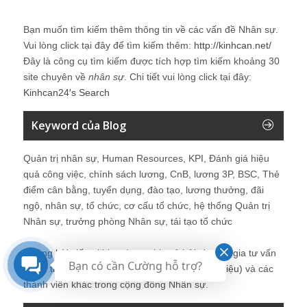
Bạn muốn tìm kiếm thêm thông tin về các vấn đề
Nhân sự
.
Vui lòng click tại đây để tìm kiếm thêm:
http://kinhcan.net/
Đây là công cụ tìm kiếm được tích hợp tìm kiếm khoảng 30
site chuyên về
nhân sự
. Chi tiết vui lòng click tại đây:
Kinhcan24′s Search
Keyword của Blog
Quản trị nhân sự, Human Resources, KPI, Đánh giá hiệu
quả công việc, chính sách lương, CnB, lương 3P, BSC, Thẻ
điểm cân bằng, tuyển dụng, đào tạo, lương thưởng, đãi
ngộ, nhân sự, tổ chức, cơ cấu tổ chức, hệ thống Quản trị
Nhân sự, trưởng phòng Nhân sự, tái tạo tổ chức
Những bài viết tại blog được chia sẻ bởi chuyên gia tư vấn
Bạn có cần Cường hỗ trợ?
Quản trị Nhân sự Nguyễn Hùng Cường (
giới thiệu
) và các
thành viên khác trong cộng đồng Nhân sự.