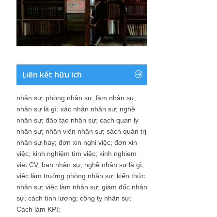
Liên kết hữu ích
nhân sự
;
phòng nhân sự
;
làm nhân sự
;
nhân sự là gì
;
xác nhận nhân sự
;
nghề
nhân sự
;
đào tạo nhân sự
;
cach quan ly
nhân sự
;
nhân viên nhân sự
;
sách quản trị
nhân sự hay
;
đơn xin nghỉ việc
;
đơn xin
việc
;
kinh nghiệm tìm việc
;
kinh nghiem
viet CV
;
ban nhân sự
;
nghề nhân sự là gì
;
việc làm trưởng phòng nhân sự
;
kiến thức
nhân sự
;
việc làm nhân sự
;
giám đốc nhân
sự
;
cách tính lương
;
công ty nhân sự
;
Cách làm KPI
;