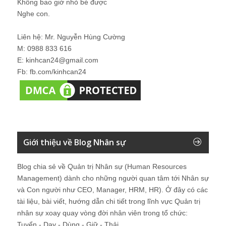
Không bao giờ nhỏ bé được
Nghe con.
Liên hệ: Mr. Nguyễn Hùng Cường
M: 0988 833 616
E: kinhcan24@gmail.com
Fb: fb.com/kinhcan24
Giới thiệu về Blog Nhân sự
Blog chia sẻ về Quản trị Nhân sự (Human Resources
Management) dành cho những người quan tâm tới Nhân sự
và Con người như CEO, Manager, HRM, HR). Ở đây có các
tài liệu, bài viết, hướng dẫn chi tiết trong lĩnh vực Quản trị
nhân sự xoay quay vòng đời nhân viên trong tổ chức:
Tuyển - Dạy - Dùng - Giữ - Thải.