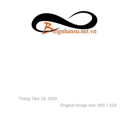
Buoi 10 Xay dung chinh
sach va van hanh KPI
600
Tháng Tám 19, 2020
Original Image size:
600 × 314