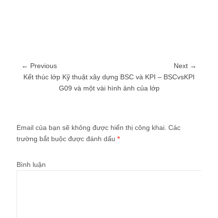
← Previous
Next →
Kết thúc lớp Kỹ thuật xây dựng BSC và KPI – BSCvsKPI
G09 và một vài hình ảnh của lớp
Trả lời
Email của bạn sẽ không được hiển thị công khai.
Các
trường bắt buộc được đánh dấu
*
Bình luận
Bạn có cần Cường hỗ trợ?