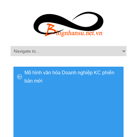
Mô hình văn hóa Doanh nghiệp KC phiên
bản mới