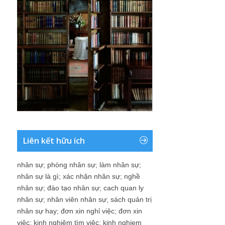
Liên kết hữu ích
nhân sự
;
phòng nhân sự
;
làm nhân sự
;
nhân sự là gì
;
xác nhận nhân sự
;
nghề
nhân sự
;
đào tạo nhân sự
;
cach quan ly
nhân sự
;
nhân viên nhân sự
;
sách quản trị
nhân sự hay
;
đơn xin nghỉ việc
;
đơn xin
việc
;
kinh nghiệm tìm việc
;
kinh nghiem