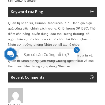
Kinhcan24′s Search
Keyword của Blog
Quản trị nhân sự, Human Resources, KPI, Đánh giá hiệu
quả công việc, chính sách lương, CnB, lương 3P, BSC, Thẻ
điểm cân bằng, tuyển dụng, đào tạo, lương thưởng, đãi
ngộ, nhân sự, tổ chức, cơ cấu tổ chức, hệ thống Quản trị
Nhân sự, trưởng phòng Nhân sự, tái tạo tổ chức
Bạn có cần Cường hỗ trợ?
Những bài viết tại blog được chia sẻ bởi chuyên gia tư vấn
Quản trị Nhân sự Nguyễn Hùng Cường (
giới thiệu
) và các
thành viên khác trong cộng đồng Nhân sự.
Recent Comments