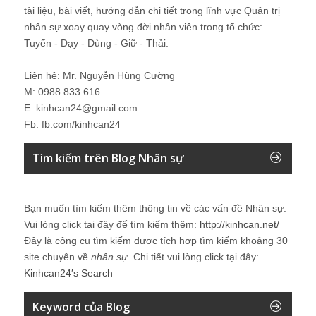
tài liệu, bài viết, hướng dẫn chi tiết trong lĩnh vực Quản trị
nhân sự xoay quay vòng đời nhân viên trong tổ chức:
Tuyển - Dạy - Dùng - Giữ - Thải.
Liên hệ: Mr. Nguyễn Hùng Cường
M: 0988 833 616
E: kinhcan24@gmail.com
Fb: fb.com/kinhcan24
Tìm kiếm trên Blog Nhân sự
Bạn muốn tìm kiếm thêm thông tin về các vấn đề
Nhân sự
.
Vui lòng click tại đây để tìm kiếm thêm:
http://kinhcan.net/
Đây là công cụ tìm kiếm được tích hợp tìm kiếm khoảng 30
site chuyên về
nhân sự
. Chi tiết vui lòng click tại đây:
Kinhcan24′s Search
Keyword của Blog