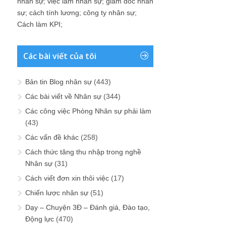
nhân sự
;
việc làm nhân sự
;
giám đốc nhân
sự
;
cách tính lương
;
công ty nhân sự
;
Cách làm KPI
;
Các bài viết của tôi
Bản tin Blog nhân sự
(443)
Các bài viết về Nhân sự
(344)
Các công việc Phòng Nhân sự phải làm
(43)
Các vấn đề khác
(258)
Cách thức tăng thu nhập trong nghề
Nhân sự
(31)
Cách viết đơn xin thôi việc
(17)
Chiến lược nhân sự
(51)
Dạy – Chuyện 3Đ – Đánh giá, Đào tạo,
Động lực
(470)