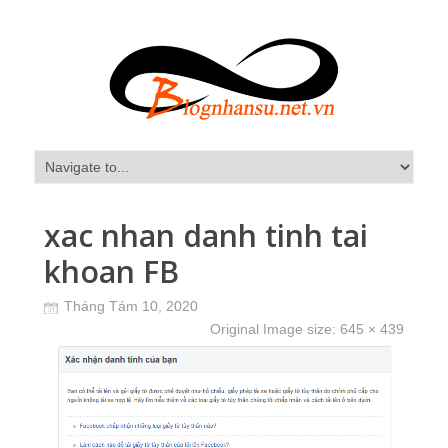
xac nhan danh tinh tai
khoan FB
Tháng Tám 10, 2020
Original Image size:
645 × 439