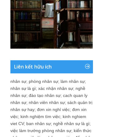
Liên kết hữu ích
nhân sự
;
phòng nhân sự
;
làm nhân sự
;
nhân sự là gì
;
xác nhận nhân sự
;
nghề
nhân sự
;
đào tạo nhân sự
;
cach quan ly
nhân sự
;
nhân viên nhân sự
;
sách quản trị
nhân sự hay
;
đơn xin nghỉ việc
;
đơn xin
việc
;
kinh nghiệm tìm việc
;
kinh nghiem
viet CV
;
ban nhân sự
;
nghề nhân sự là gì
;
việc làm trưởng phòng nhân sự
;
kiến thức