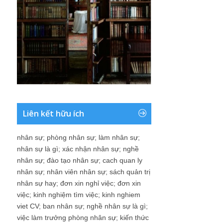
Liên kết hữu ích
nhân sự
;
phòng nhân sự
;
làm nhân sự
;
nhân sự là gì
;
xác nhận nhân sự
;
nghề
nhân sự
;
đào tạo nhân sự
;
cach quan ly
nhân sự
;
nhân viên nhân sự
;
sách quản trị
nhân sự hay
;
đơn xin nghỉ việc
;
đơn xin
việc
;
kinh nghiệm tìm việc
;
kinh nghiem
viet CV
;
ban nhân sự
;
nghề nhân sự là gì
;
việc làm trưởng phòng nhân sự
;
kiến thức