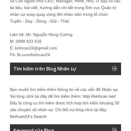
và Con người như CEO, Manager, HRM, HR). Ở đây có các
tài liệu, bài viết, hướng dẫn chi tiết trong lĩnh vực Quản trị
nhân sự xoay quay vòng đời nhân viên trong tổ chức:
Tuyển - Dạy - Dùng - Giữ - Thải.
Liên hệ: Mr. Nguyễn Hùng Cường
M: 0988 833 616
E: kinhcan24@gmail.com
Fb: fb.com/kinhcan24
Tìm kiếm trên Blog Nhân sự
Bạn muốn tìm kiếm thêm thông tin về các vấn đề
Nhân sự
.
Vui lòng click tại đây để tìm kiếm thêm:
http://kinhcan.net/
Đây là công cụ tìm kiếm được tích hợp tìm kiếm khoảng 30
site chuyên về
nhân sự
. Chi tiết vui lòng click tại đây:
Kinhcan24′s Search
Keyword của Blog