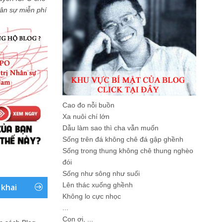
Nhân sự miễn phí
Cao đo nỗi buồn
Xa nuôi chí lớn
Dẫu làm sao thì cha vẫn muốn
Sống trên đá không chê đá gập ghềnh
Sống trong thung không chê thung nghèo
đói
Sống như sông như suối
Lên thác xuống ghềnh
 khai
Không lo cực nhọc
...
Con ơi, ...