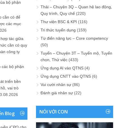
của bộ phận
Thải – Chuyện 3Q – Quan hệ lao động,
Quy trình, Quy chế
(220)
 cần có để
Thư viện BSC & KPI
(116)
ược các mục
Tri thức tuyển dụng
(159)
2026
Từ điển năng lực – Core competency
 hợp tác giữa
(50)
chức cần có quy
oàn công ty
Tuyển – Chuyện 3T – Tuyển mộ, Tuyển
chọn, Thử việc
(433)
o các bộ phận
Ứng dụng AI vào QTNS
(4)
Ứng dụng CNTT vào QTNS
(6)
át triển bền
Vui cười nhân sự
(86)
ồ, vai trò
Đánh giá nhân sự
(22)
3.08.2026
NÓI VỚI CON
ển Blog
uyền iCPO cho