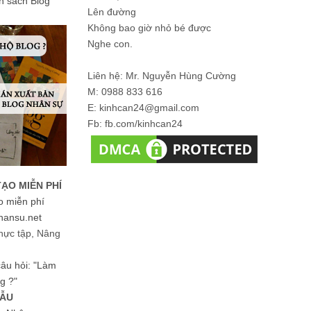
ản sách Blog
Lên đường
Không bao giờ nhỏ bé được
Nghe con.
Liên hệ: Mr. Nguyễn Hùng Cường
M: 0988 833 616
E: kinhcan24@gmail.com
Fb: fb.com/kinhcan24
TẠO MIỄN PHÍ
o miễn phí
hansu.net
hực tập, Nâng
 câu hỏi: "Làm
g ?"
MẪU