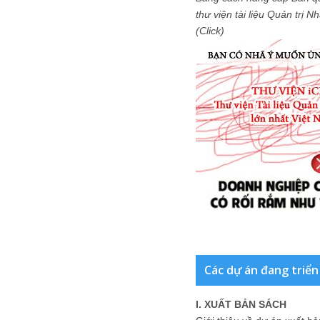
thư viện tài liệu Quản trị 
(Click)
Các dự án đang triển
I. XUẤT BẢN SÁCH