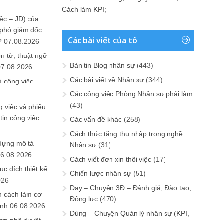
Cách làm KPI
;
ệc – JD) của
 phó giám đốc
Các bài viết của tôi
?
07.08.2026
n từ, thuật ngữ
Bản tin Blog nhân sự
(443)
07.08.2026
Các bài viết về Nhân sự
(344)
ả công việc
Các công việc Phòng Nhân sự phải làm
(43)
 việc và phiếu
tin công việc
Các vấn đề khác
(258)
Cách thức tăng thu nhập trong nghề
 dựng mô tả
Nhân sự
(31)
06.08.2026
Cách viết đơn xin thôi việc
(17)
ục đích thiết kế
Chiến lược nhân sự
(51)
026
Dạy – Chuyện 3Đ – Đánh giá, Đào tạo,
n cách làm cơ
Động lực
(470)
anh
06.08.2026
Dùng – Chuyện Quản lý nhân sự (KPI,