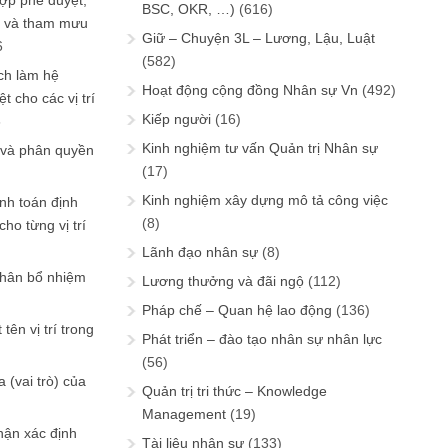
ợp phê duyệt,
BSC, OKR, …)
(616)
in và tham mưu
Giữ – Chuyện 3L – Lương, Lậu, Luật
6
(582)
ch làm hệ
Hoạt động cộng đồng Nhân sự Vn
(492)
t cho các vị trí
Kiếp người
(16)
6
Kinh nghiệm tư vấn Quản trị Nhân sự
 và phân quyền
(17)
Kinh nghiệm xây dựng mô tả công việc
ính toán định
(8)
ho từng vị trí
Lãnh đạo nhân sự
(8)
phân bổ nhiệm
Lương thưởng và đãi ngộ
(112)
Pháp chế – Quan hệ lao động
(136)
tên vị trí trong
Phát triển – đào tạo nhân sự nhân lực
(56)
 (vai trò) của
Quản trị tri thức – Knowledge
Management
(19)
hận xác định
Tài liệu nhân sự
(133)