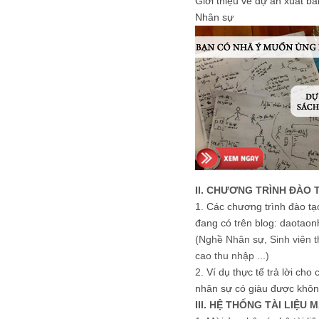
Giới thiệu về dự án xuất b
Nhân sự
II. CHƯƠNG TRÌNH ĐÀO 
1.
Các chương trình đào tạ
đang có trên blog: daotaon
(Nghề Nhân sự, Sinh viên t
cao thu nhập ...)
2.
Ví dụ thực tế trả lời cho
nhân sự có giàu được khôn
III. HỆ THỐNG TÀI LIỆU 