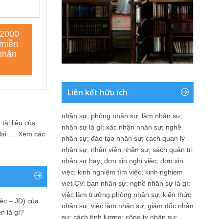
Liên kết hữu ích
nhân sự
;
phòng nhân sự
;
làm nhân sự
;
tài liệu của
nhân sự là gì
;
xác nhận nhân sự
;
nghề
i ....
Xem các
nhân sự
;
đào tạo nhân sự
;
cach quan ly
nhân sự
;
nhân viên nhân sự
;
sách quản trị
nhân sự hay
;
đơn xin nghỉ việc
;
đơn xin
việc
;
kinh nghiệm tìm việc
;
kinh nghiem
viet CV
;
ban nhân sự
;
nghề nhân sự là gì
;
việc làm trưởng phòng nhân sự
;
kiến thức
ệc – JD) của
nhân sự
;
việc làm nhân sự
;
giám đốc nhân
n là gì?
sự
;
cách tính lương
;
công ty nhân sự
;