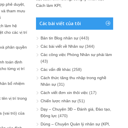
ợp phê duyệt,
Cách làm KPI
;
in và tham mưu
6
Các bài viết của tôi
ch làm hệ
t cho các vị trí
Bản tin Blog nhân sự
(443)
6
Các bài viết về Nhân sự
(344)
 và phân quyền
Các công việc Phòng Nhân sự phải làm
(43)
ính toán định
ho từng vị trí
Các vấn đề khác
(258)
Cách thức tăng thu nhập trong nghề
phân bổ nhiệm
Nhân sự
(31)
Cách viết đơn xin thôi việc
(17)
tên vị trí trong
Chiến lược nhân sự
(51)
Dạy – Chuyện 3Đ – Đánh giá, Đào tạo,
 (vai trò) của
Động lực
(470)
Dùng – Chuyện Quản lý nhân sự (KPI,