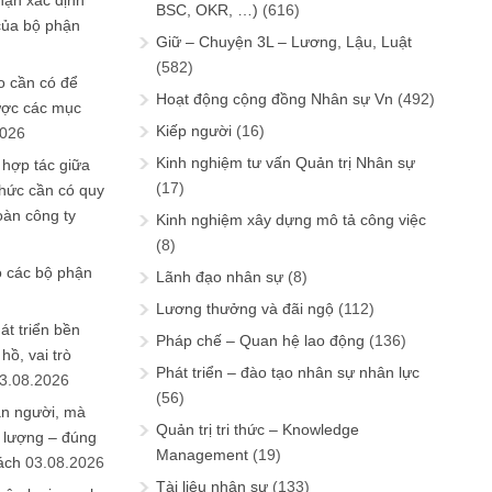
hận xác định
BSC, OKR, …)
(616)
của bộ phận
Giữ – Chuyện 3L – Lương, Lậu, Luật
(582)
 cần có để
Hoạt động cộng đồng Nhân sự Vn
(492)
ược các mục
Kiếp người
(16)
2026
Kinh nghiệm tư vấn Quản trị Nhân sự
 hợp tác giữa
(17)
chức cần có quy
oàn công ty
Kinh nghiệm xây dựng mô tả công việc
(8)
o các bộ phận
Lãnh đạo nhân sự
(8)
Lương thưởng và đãi ngộ
(112)
át triển bền
Pháp chế – Quan hệ lao động
(136)
ồ, vai trò
Phát triển – đào tạo nhân sự nhân lực
3.08.2026
(56)
ần người, mà
Quản trị tri thức – Knowledge
 lượng – đúng
Management
(19)
ách
03.08.2026
Tài liệu nhân sự
(133)