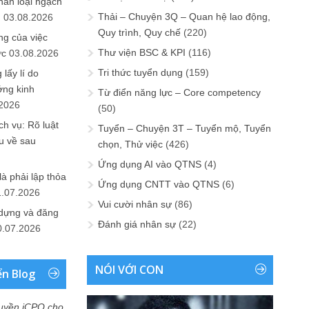
hân loại ngạch
Thải – Chuyện 3Q – Quan hệ lao động,
n
03.08.2026
Quy trình, Quy chế
(220)
ng của việc
Thư viện BSC & KPI
(116)
ức
03.08.2026
Tri thức tuyển dụng
(159)
lấy lí do
ớng kinh
Từ điển năng lực – Core competency
.2026
(50)
h vụ: Rõ luật
Tuyển – Chuyện 3T – Tuyển mộ, Tuyển
u về sau
chọn, Thử việc
(426)
Ứng dụng AI vào QTNS
(4)
là phải lập thỏa
Ứng dụng CNTT vào QTNS
(6)
1.07.2026
Vui cười nhân sự
(86)
 dựng và đăng
Đánh giá nhân sự
(22)
0.07.2026
NÓI VỚI CON
ển Blog
uyền iCPO cho