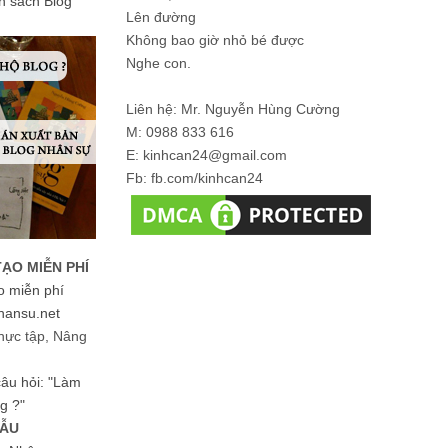
ản sách Blog
Lên đường
Không bao giờ nhỏ bé được
Nghe con.
Liên hệ: Mr. Nguyễn Hùng Cường
M: 0988 833 616
E: kinhcan24@gmail.com
Fb: fb.com/kinhcan24
TẠO MIỄN PHÍ
o miễn phí
hansu.net
hực tập, Nâng
 câu hỏi: "Làm
g ?"
MẪU