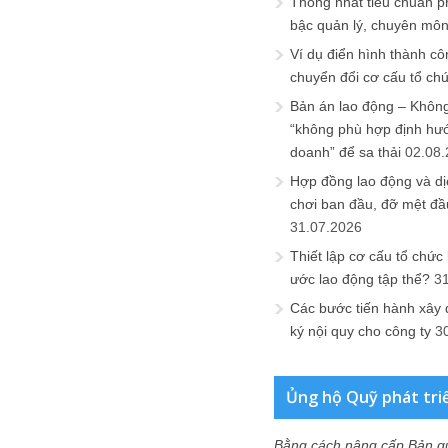
Thống nhất tiêu chuẩn p
bậc quản lý, chuyên mô
Ví dụ điển hình thành cô
chuyển đổi cơ cấu tổ ch
Bản án lao động – Không 
“không phù hợp định hư
doanh” để sa thải
02.08
Hợp đồng lao động và dịc
chơi ban đầu, đỡ mệt đầ
31.07.2026
Thiết lập cơ cấu tổ chức 
ước lao động tập thể?
3
Các bước tiến hành xây
ký nội quy cho công ty
3
Ủng hộ Quỹ phát tri
Bằng cách nâng cấp Bản q