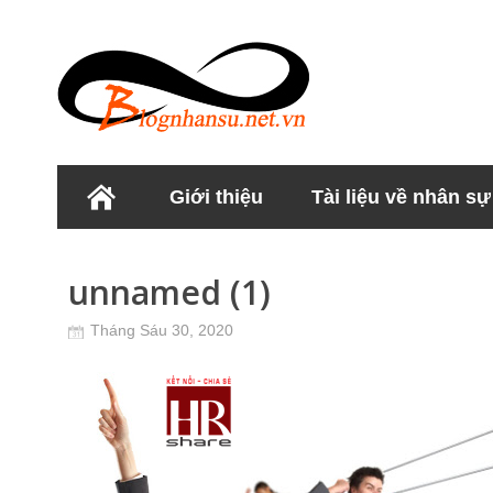
Giới thiệu
Tài liệu về nhân sự
Học viện Nhân sư
unnamed (1)
Tháng Sáu 30, 2020