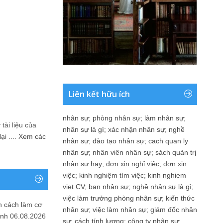
Liên kết hữu ích
nhân sự
;
phòng nhân sự
;
làm nhân sự
;
tài liệu của
nhân sự là gì
;
xác nhận nhân sự
;
nghề
i ....
Xem các
nhân sự
;
đào tạo nhân sự
;
cach quan ly
nhân sự
;
nhân viên nhân sự
;
sách quản trị
nhân sự hay
;
đơn xin nghỉ việc
;
đơn xin
việc
;
kinh nghiệm tìm việc
;
kinh nghiem
viet CV
;
ban nhân sự
;
nghề nhân sự là gì
;
việc làm trưởng phòng nhân sự
;
kiến thức
n cách làm cơ
nhân sự
;
việc làm nhân sự
;
giám đốc nhân
anh
06.08.2026
sự
;
cách tính lương
;
công ty nhân sự
;