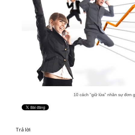
10 cách “giữ lửa” nhân sự đơn g
Pin It
Trả lời