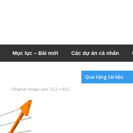
Mục lục – Bài mới
Các dự án cá nhân
Quà tặng tài liệu
Original Image size:
512 × 412