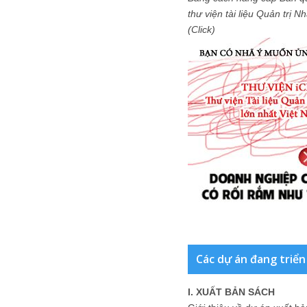
thư viện tài liệu Quản trị 
(Click)
Các dự án đang triển
I. XUẤT BẢN SÁCH