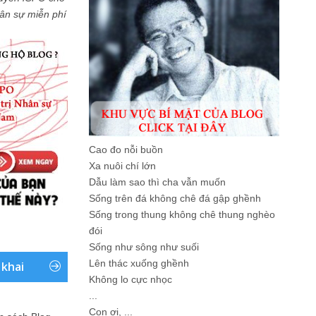
Nhân sự miễn phí
Cao đo nỗi buồn
Xa nuôi chí lớn
Dẫu làm sao thì cha vẫn muốn
Sống trên đá không chê đá gập ghềnh
Sống trong thung không chê thung nghèo
đói
Sống như sông như suối
Lên thác xuống ghềnh
 khai
Không lo cực nhọc
...
Con ơi, ...