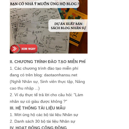
II. CHƯƠNG TRÌNH ĐÀO TẠO MIỄN PHÍ
1.
Các chương trình đào tạo miễn phí
đang có trên blog: daotaonhansu.net
(Nghề Nhân sự, Sinh viên thực tập, Nâng
cao thu nhập ...)
2.
Ví dụ thực tế trả lời cho câu hỏi: "Làm
nhân sự có giàu được không ?"
III. HỆ THỐNG TÀI LIỆU MẪU
1.
Mời ủng hộ các bộ tài liệu Nhân sự
2.
Danh sách 30 bộ tài liệu Nhân sự
IV. HOẠT ĐỘNG CỘNG ĐỒNG