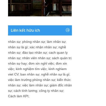
Liên kết hữu ích
nhân sự
;
phòng nhân sự
;
làm nhân sự
;
nhân sự là gì
;
xác nhận nhân sự
;
nghề
nhân sự
;
đào tạo nhân sự
;
cach quan ly
nhân sự
;
nhân viên nhân sự
;
sách quản trị
nhân sự hay
;
đơn xin nghỉ việc
;
đơn xin
việc
;
kinh nghiệm tìm việc
;
kinh nghiem
viet CV
;
ban nhân sự
;
nghề nhân sự là gì
;
việc làm trưởng phòng nhân sự
;
kiến thức
nhân sự
;
việc làm nhân sự
;
giám đốc nhân
sự
;
cách tính lương
;
công ty nhân sự
;
Cách làm KPI
;