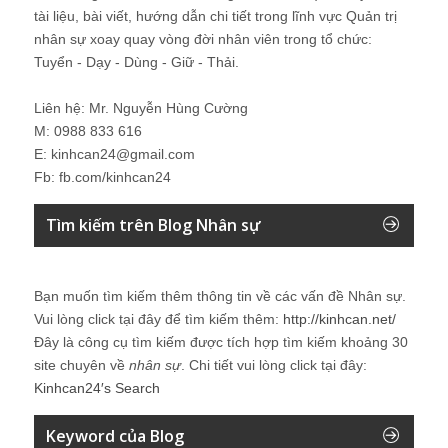
tài liệu, bài viết, hướng dẫn chi tiết trong lĩnh vực Quản trị
nhân sự xoay quay vòng đời nhân viên trong tổ chức:
Tuyển - Dạy - Dùng - Giữ - Thải.
Liên hệ: Mr. Nguyễn Hùng Cường
M: 0988 833 616
E: kinhcan24@gmail.com
Fb: fb.com/kinhcan24
Tìm kiếm trên Blog Nhân sự
Bạn muốn tìm kiếm thêm thông tin về các vấn đề
Nhân sự
.
Vui lòng click tại đây để tìm kiếm thêm:
http://kinhcan.net/
Đây là công cụ tìm kiếm được tích hợp tìm kiếm khoảng 30
site chuyên về
nhân sự
. Chi tiết vui lòng click tại đây:
Kinhcan24′s Search
Keyword của Blog