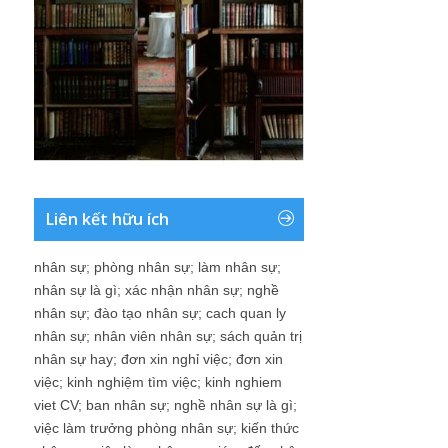
Liên kết hữu ích
nhân sự
;
phòng nhân sự
;
làm nhân sự
;
nhân sự là gì
;
xác nhận nhân sự
;
nghề
nhân sự
;
đào tạo nhân sự
;
cach quan ly
nhân sự
;
nhân viên nhân sự
;
sách quản trị
nhân sự hay
;
đơn xin nghỉ việc
;
đơn xin
việc
;
kinh nghiệm tìm việc
;
kinh nghiem
viet CV
;
ban nhân sự
;
nghề nhân sự là gì
;
việc làm trưởng phòng nhân sự
;
kiến thức