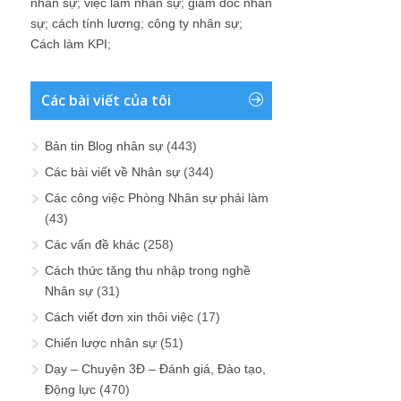
nhân sự
;
việc làm nhân sự
;
giám đốc nhân
sự
;
cách tính lương
;
công ty nhân sự
;
Cách làm KPI
;
Các bài viết của tôi
Bản tin Blog nhân sự
(443)
Các bài viết về Nhân sự
(344)
Các công việc Phòng Nhân sự phải làm
(43)
Các vấn đề khác
(258)
Cách thức tăng thu nhập trong nghề
Nhân sự
(31)
Cách viết đơn xin thôi việc
(17)
Chiến lược nhân sự
(51)
Dạy – Chuyện 3Đ – Đánh giá, Đào tạo,
Động lực
(470)