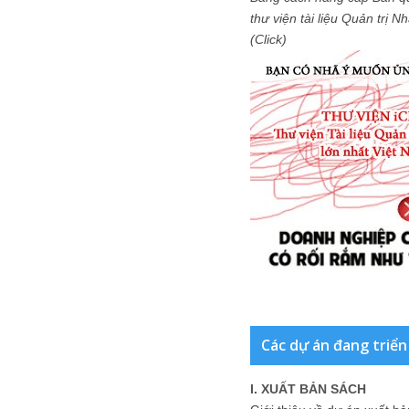
thư viện tài liệu Quản trị 
(Click)
Các dự án đang triển
I. XUẤT BẢN SÁCH