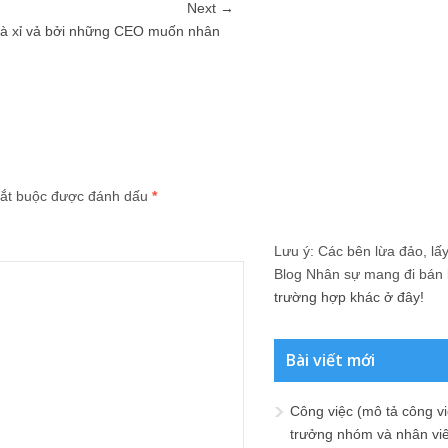
Next →
và xỉ vả bởi những CEO muốn nhân
ắt buộc được đánh dấu
*
Lưu ý: Các bên lừa đảo, lấy 
Blog Nhân sự mang đi bán lạ
trường hợp khác ở đây!
Bài viết mới
Công việc (mô tả công vi
trưởng nhóm và nhân viê