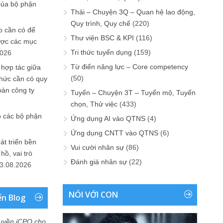
của bộ phận
Thải – Chuyện 3Q – Quan hệ lao động,
Quy trình, Quy chế
(220)
 cần có để
Thư viện BSC & KPI
(116)
ược các mục
Tri thức tuyển dụng
(159)
2026
Từ điển năng lực – Core competency
 hợp tác giữa
(50)
chức cần có quy
oàn công ty
Tuyển – Chuyện 3T – Tuyển mộ, Tuyển
chọn, Thử việc
(433)
o các bộ phận
Ứng dụng AI vào QTNS
(4)
Ứng dụng CNTT vào QTNS
(6)
át triển bền
Vui cười nhân sự
(86)
ồ, vai trò
Đánh giá nhân sự
(22)
3.08.2026
NÓI VỚI CON
ển Blog
uyền iCPO cho