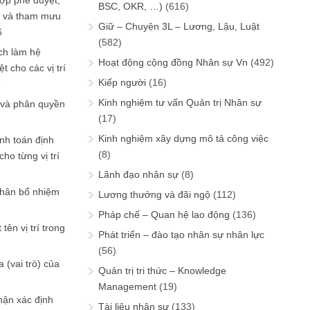
ợp phê duyệt,
BSC, OKR, …)
(616)
in và tham mưu
Giữ – Chuyện 3L – Lương, Lậu, Luật
6
(582)
ch làm hệ
Hoạt động cộng đồng Nhân sự Vn
(492)
t cho các vị trí
Kiếp người
(16)
6
Kinh nghiệm tư vấn Quản trị Nhân sự
 và phân quyền
(17)
Kinh nghiệm xây dựng mô tả công việc
ính toán định
(8)
ho từng vị trí
Lãnh đạo nhân sự
(8)
phân bổ nhiệm
Lương thưởng và đãi ngộ
(112)
Pháp chế – Quan hệ lao động
(136)
tên vị trí trong
Phát triển – đào tạo nhân sự nhân lực
(56)
 (vai trò) của
Quản trị tri thức – Knowledge
Management
(19)
hận xác định
Tài liệu nhân sự
(133)