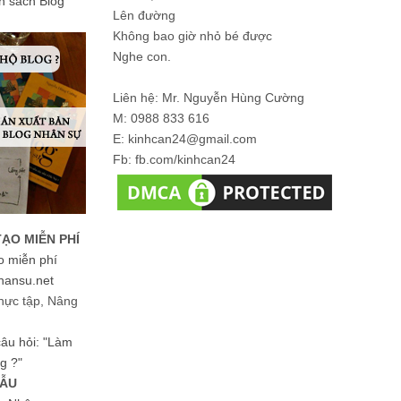
ản sách Blog
Lên đường
Không bao giờ nhỏ bé được
Nghe con.
Liên hệ: Mr. Nguyễn Hùng Cường
M: 0988 833 616
E: kinhcan24@gmail.com
Fb: fb.com/kinhcan24
TẠO MIỄN PHÍ
o miễn phí
hansu.net
hực tập, Nâng
 câu hỏi: "Làm
g ?"
MẪU