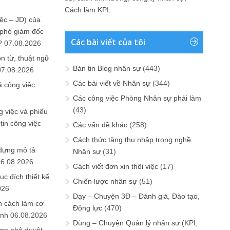
Cách làm KPI
;
ệc – JD) của
 phó giám đốc
Các bài viết của tôi
?
07.08.2026
n từ, thuật ngữ
Bản tin Blog nhân sự
(443)
07.08.2026
Các bài viết về Nhân sự
(344)
ả công việc
Các công việc Phòng Nhân sự phải làm
(43)
 việc và phiếu
tin công việc
Các vấn đề khác
(258)
Cách thức tăng thu nhập trong nghề
 dựng mô tả
Nhân sự
(31)
06.08.2026
Cách viết đơn xin thôi việc
(17)
ục đích thiết kế
Chiến lược nhân sự
(51)
026
Dạy – Chuyện 3Đ – Đánh giá, Đào tạo,
n cách làm cơ
Động lực
(470)
anh
06.08.2026
Dùng – Chuyện Quản lý nhân sự (KPI,