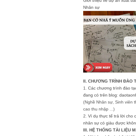
Giới thiệu về dự án xuất b
Nhân sự
II. CHƯƠNG TRÌNH ĐÀO 
1.
Các chương trình đào tạ
đang có trên blog: daotaon
(Nghề Nhân sự, Sinh viên t
cao thu nhập ...)
2.
Ví dụ thực tế trả lời cho
nhân sự có giàu được khôn
III. HỆ THỐNG TÀI LIỆU 