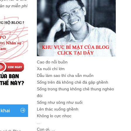
Nhân sự miễn phí
Cao đo nỗi buồn
Xa nuôi chí lớn
Dẫu làm sao thì cha vẫn muốn
Sống trên đá không chê đá gập ghềnh
Sống trong thung không chê thung nghèo
đói
Sống như sông như suối
Lên thác xuống ghềnh
 khai
Không lo cực nhọc
...
Con ơi, ...