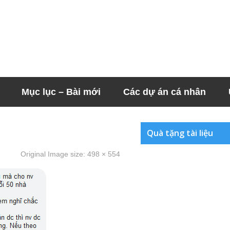
Mục lục – Bài mới
Các dự án cá nhân
Quà tặng tài liệu
Original Image size:
498 × 554