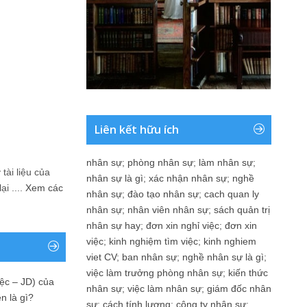
Liên kết hữu ích
nhân sự
;
phòng nhân sự
;
làm nhân sự
;
tài liệu của
nhân sự là gì
;
xác nhận nhân sự
;
nghề
i ....
Xem các
nhân sự
;
đào tạo nhân sự
;
cach quan ly
nhân sự
;
nhân viên nhân sự
;
sách quản trị
nhân sự hay
;
đơn xin nghỉ việc
;
đơn xin
việc
;
kinh nghiệm tìm việc
;
kinh nghiem
viet CV
;
ban nhân sự
;
nghề nhân sự là gì
;
việc làm trưởng phòng nhân sự
;
kiến thức
ệc – JD) của
nhân sự
;
việc làm nhân sự
;
giám đốc nhân
n là gì?
sự
;
cách tính lương
;
công ty nhân sự
;