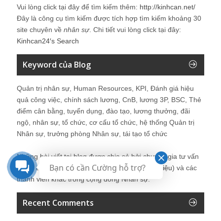
Vui lòng click tại đây để tìm kiếm thêm:
http://kinhcan.net/
Đây là công cụ tìm kiếm được tích hợp tìm kiếm khoảng 30
site chuyên về
nhân sự
. Chi tiết vui lòng click tại đây:
Kinhcan24′s Search
Keyword của Blog
Quản trị nhân sự, Human Resources, KPI, Đánh giá hiệu
quả công việc, chính sách lương, CnB, lương 3P, BSC, Thẻ
điểm cân bằng, tuyển dụng, đào tạo, lương thưởng, đãi
ngộ, nhân sự, tổ chức, cơ cấu tổ chức, hệ thống Quản trị
Nhân sự, trưởng phòng Nhân sự, tái tạo tổ chức
Những bài viết tại blog được chia sẻ bởi chuyên gia tư vấn
Bạn có cần Cường hỗ trợ?
Quản trị Nhân sự Nguyễn Hùng Cường (
giới thiệu
) và các
thành viên khác trong cộng đồng Nhân sự.
Recent Comments