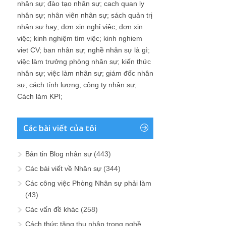
nhân sự
;
đào tạo nhân sự
;
cach quan ly
nhân sự
;
nhân viên nhân sự
;
sách quản trị
nhân sự hay
;
đơn xin nghỉ việc
;
đơn xin
việc
;
kinh nghiệm tìm việc
;
kinh nghiem
viet CV
;
ban nhân sự
;
nghề nhân sự là gì
;
việc làm trưởng phòng nhân sự
;
kiến thức
nhân sự
;
việc làm nhân sự
;
giám đốc nhân
sự
;
cách tính lương
;
công ty nhân sự
;
Cách làm KPI
;
Các bài viết của tôi
Bản tin Blog nhân sự
(443)
Các bài viết về Nhân sự
(344)
Các công việc Phòng Nhân sự phải làm
(43)
Các vấn đề khác
(258)
Cách thức tăng thu nhập trong nghề