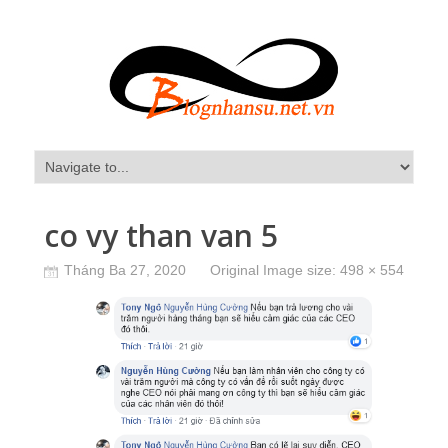
co vy than van 5
Tháng Ba 27, 2020
Original Image size:
498 × 554