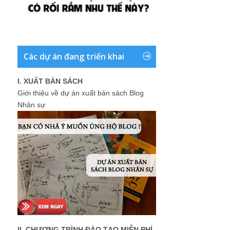
Các dự án đang triển khai
I. XUẤT BẢN SÁCH
Giới thiệu về dự án xuất bản sách Blog
Nhân sự
II. CHƯƠNG TRÌNH ĐÀO TẠO MIỄN PHÍ