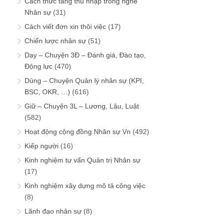
Cách thức tăng thu nhập trong nghề
Nhân sự
(31)
Cách viết đơn xin thôi việc
(17)
Chiến lược nhân sự
(51)
Dạy – Chuyện 3Đ – Đánh giá, Đào tạo,
Động lực
(470)
Dùng – Chuyện Quản lý nhân sự (KPI,
BSC, OKR, …)
(616)
Giữ – Chuyện 3L – Lương, Lậu, Luật
(582)
Hoạt động cộng đồng Nhân sự Vn
(492)
Kiếp người
(16)
Kinh nghiệm tư vấn Quản trị Nhân sự
(17)
Kinh nghiệm xây dựng mô tả công việc
(8)
Lãnh đạo nhân sự
(8)