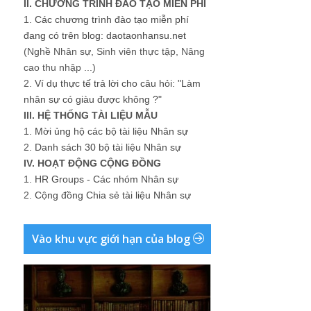
II. CHƯƠNG TRÌNH ĐÀO TẠO MIỄN PHÍ
1.
Các chương trình đào tạo miễn phí
đang có trên blog: daotaonhansu.net
(Nghề Nhân sự, Sinh viên thực tập, Nâng
cao thu nhập ...)
2.
Ví dụ thực tế trả lời cho câu hỏi: "Làm
nhân sự có giàu được không ?"
III. HỆ THỐNG TÀI LIỆU MẪU
1.
Mời ủng hộ các bộ tài liệu Nhân sự
2.
Danh sách 30 bộ tài liệu Nhân sự
IV. HOẠT ĐỘNG CỘNG ĐỒNG
1.
HR Groups - Các nhóm Nhân sự
2.
Cộng đồng Chia sẻ tài liệu Nhân sự
Vào khu vực giới hạn của blog