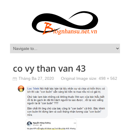
co vy than van 43
Tháng Ba 27, 2020
Original Image size:
498 × 562