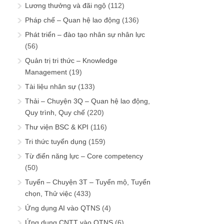
Lương thưởng và đãi ngộ
(112)
Pháp chế – Quan hệ lao động
(136)
Phát triển – đào tạo nhân sự nhân lực
(56)
Quản trị tri thức – Knowledge
Management
(19)
Tài liệu nhân sự
(133)
Thải – Chuyện 3Q – Quan hệ lao động,
Quy trình, Quy chế
(220)
Thư viện BSC & KPI
(116)
Tri thức tuyển dụng
(159)
Từ điển năng lực – Core competency
(50)
Tuyển – Chuyện 3T – Tuyển mộ, Tuyển
chọn, Thử việc
(433)
Ứng dụng AI vào QTNS
(4)
Ứng dụng CNTT vào QTNS
(6)