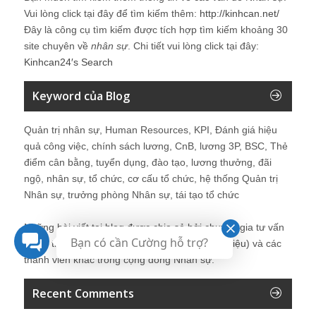
Vui lòng click tại đây để tìm kiếm thêm:
http://kinhcan.net/
Đây là công cụ tìm kiếm được tích hợp tìm kiếm khoảng 30
site chuyên về
nhân sự
. Chi tiết vui lòng click tại đây:
Kinhcan24′s Search
Keyword của Blog
Quản trị nhân sự, Human Resources, KPI, Đánh giá hiệu
quả công việc, chính sách lương, CnB, lương 3P, BSC, Thẻ
điểm cân bằng, tuyển dụng, đào tạo, lương thưởng, đãi
ngộ, nhân sự, tổ chức, cơ cấu tổ chức, hệ thống Quản trị
Nhân sự, trưởng phòng Nhân sự, tái tạo tổ chức
Những bài viết tại blog được chia sẻ bởi chuyên gia tư vấn
Bạn có cần Cường hỗ trợ?
Quản trị Nhân sự Nguyễn Hùng Cường (
giới thiệu
) và các
thành viên khác trong cộng đồng Nhân sự.
Recent Comments